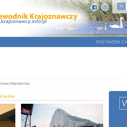
PISZ RAZEM Z 
śnina Gibraltarska
ltarska