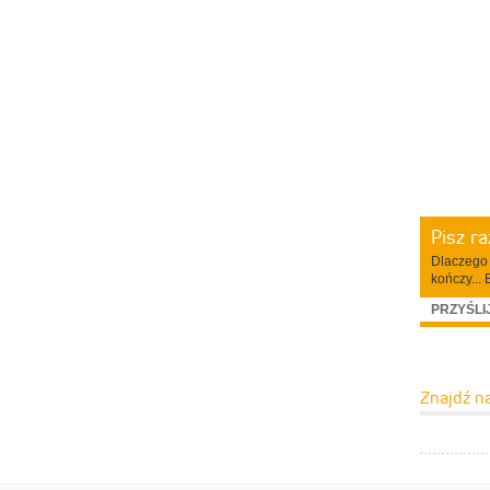
Pisz r
Dlaczego 
kończy... 
PRZYŚLI
Znajdź n