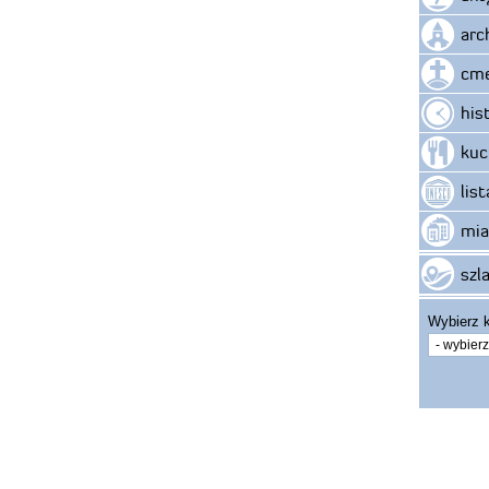
arc
cme
his
kuc
lis
mia
szla
Wybierz k