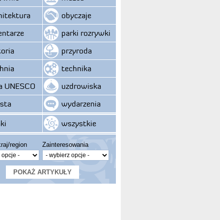
hitektura
obyczaje
ntarze
parki rozrywki
toria
przyroda
hnia
technika
ta UNESCO
uzdrowiska
sta
wydarzenia
ki
wszystkie
raj/region
Zainteresowania