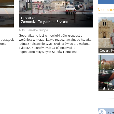
Nasi aut
Gibraltar
Zamorskie Terytorium Brytanii
Autor:
Jarosław Swajdo
Geograficznie jest to niewielki półwysep, ostro
i porządek
werżnięty w morze. Łatwo rozpoznawalnego kształtu,
lkoma
jedna z najsławniejszych skał na świecie, uważana
była przez starożytnych za północny słup
Cezary R
legendarno-mitycznych Słupów Heraklesa.
Halina P
akt