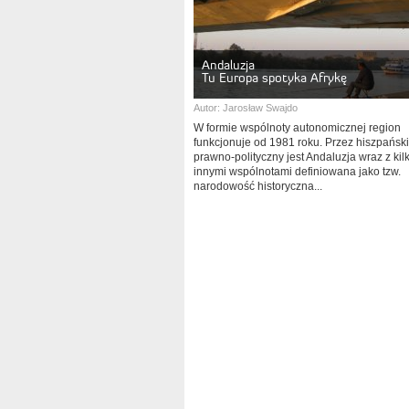
Andaluzja
Tu Europa spotyka Afrykę
Autor:
Jarosław Swajdo
W formie wspólnoty autonomicznej region
funkcjonuje od 1981 roku. Przez hiszpańsk
prawno-polityczny jest Andaluzja wraz z ki
innymi wspólnotami definiowana jako tzw.
narodowość historyczna...