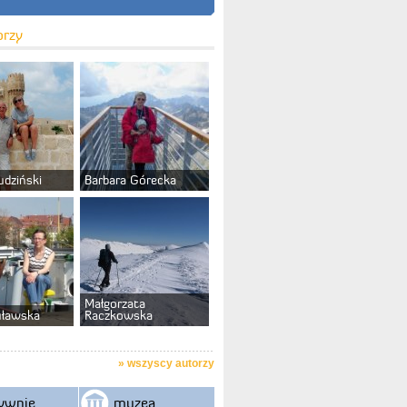
orzy
udziński
Barbara Górecka
Małgorzata
uławska
Raczkowska
»
wszyscy autorzy
ywnie
muzea