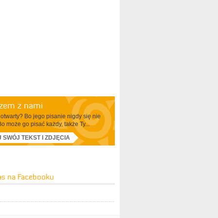
azem z nami
otwarty? Bo jego pisanie nigdy się nie
Bo może go pisać każdy, także Ty...
J SWÓJ TEKST I ZDJĘCIA
as na Facebooku