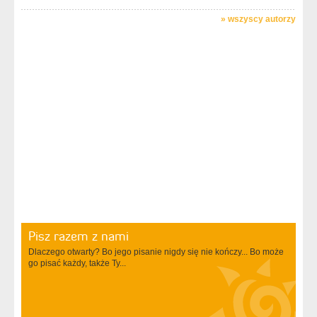
»
wszyscy autorzy
Pisz razem z nami
Dlaczego otwarty? Bo jego pisanie nigdy się nie kończy... Bo może
go pisać każdy, także Ty...