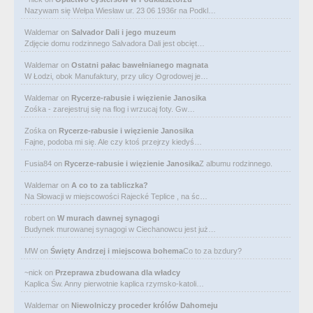
Nazywam się Wełpa Wiesław ur. 23 06 1936r na Podkl…
Waldemar
on
Salvador Dali i jego muzeum
Zdjęcie domu rodzinnego Salvadora Dali jest obcięt…
Waldemar
on
Ostatni pałac bawełnianego magnata
W Łodzi, obok Manufaktury, przy ulicy Ogrodowej je…
Waldemar
on
Rycerze-rabusie i więzienie Janosika
Zośka - zarejestruj się na flog i wrzucaj foty. Gw…
Zośka
on
Rycerze-rabusie i więzienie Janosika
Fajne, podoba mi się. Ale czy ktoś przejrzy kiedyś…
Fusia84
on
Rycerze-rabusie i więzienie Janosika
Z albumu rodzinnego.
Waldemar
on
A co to za tabliczka?
Na Słowacji w miejscowości Rajecké Teplice , na śc…
robert
on
W murach dawnej synagogi
Budynek murowanej synagogi w Ciechanowcu jest już…
MW
on
Święty Andrzej i miejscowa bohema
Co to za bzdury?
~nick
on
Przeprawa zbudowana dla władcy
Kaplica Św. Anny pierwotnie kaplica rzymsko-katoli…
Waldemar
on
Niewolniczy proceder królów Dahomeju