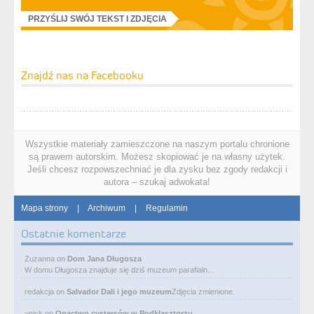
PRZYŚLIJ SWÓJ TEKST I ZDJĘCIA
Znajdź nas na Facebooku
Wszystkie materiały zamieszczone na naszym portalu chronione
są prawem autorskim. Możesz skopiować je na własny użytek.
Jeśli chcesz rozpowszechniać je dla zysku bez zgody redakcji i
autora – szukaj adwokata!
Mapa strony
|
Archiwum
|
Regulamin
Ostatnie komentarze
Zuzanna
on
Dom Jana Długosza
W domu Długosza znajduje się dziś muzeum parafialn…
redakcja
on
Salvador Dali i jego muzeum
Zdjęcia zmienione.
~nick
on
Opactwo cystersów w Podklasztorzu