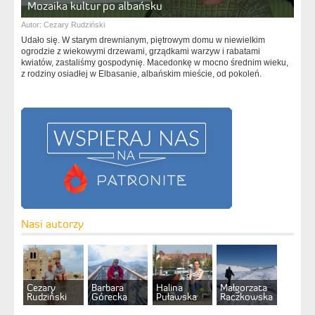
Mozaika kultur po albańsku
Autor:
Cezary Rudziński
Udało się. W starym drewnianym, piętrowym domu w niewielkim
ogrodzie z wiekowymi drzewami, grządkami warzyw i rabatami
kwiatów, zastaliśmy gospodynię. Macedonkę w mocno średnim wieku,
z rodziny osiadłej w Elbasanie, albańskim mieście, od pokoleń.
Nasi autorzy
Cezary
Barbara
Halina
Małgorzata
Rudziński
Górecka
Puławska
Raczkowska