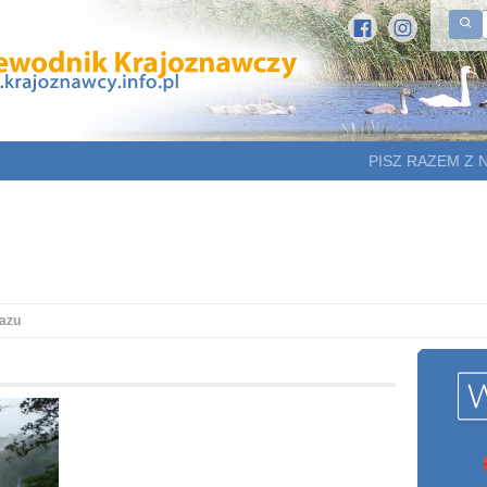
PISZ RAZEM Z 
uazu