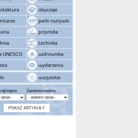
hitektura
obyczaje
ntarze
parki rozrywki
toria
przyroda
hnia
technika
ta UNESCO
uzdrowiska
sta
wydarzenia
ki
wszystkie
raj/region
Zainteresowania