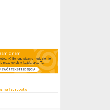
azem z nami
otwarty? Bo jego pisanie nigdy się nie
Bo może go pisać każdy, także Ty...
J SWÓJ TEKST I ZDJĘCIA
as na Facebooku