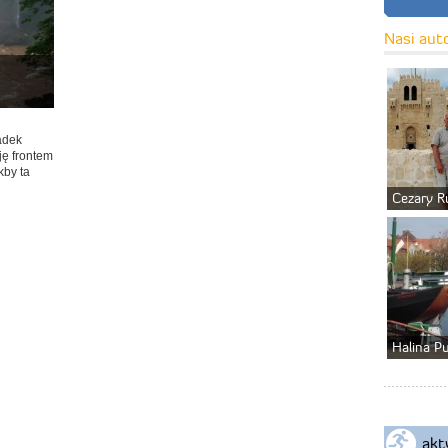
Nasi aut
adek
ę frontem
kby ta
Cezary R
Halina P
akt