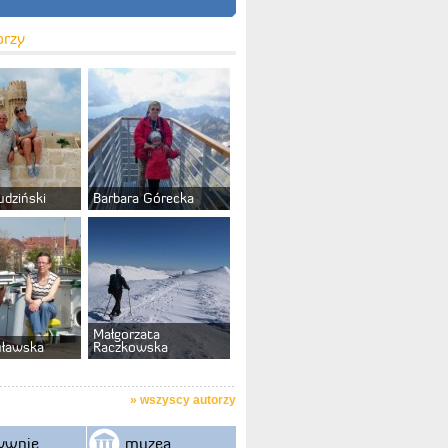
orzy
udziński
Barbara Górecka
Małgorzata
uławska
Raczkowska
»
wszyscy autorzy
ywnie
muzea