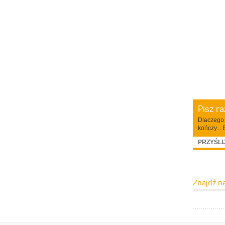
Pisz r
Dlaczego 
kończy... 
PRZYŚLI
Znajdź n