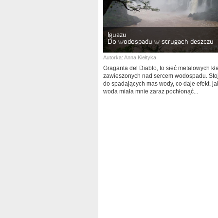
Iguazu
Do wodospadu w strugach deszczu
Autorka:
Anna Kiełtyka
Graganta del Diablo, to sieć metalowych kł
zawieszonych nad sercem wodospadu. Stoj
do spadających mas wody, co daje efekt, ja
woda miała mnie zaraz pochłonąć...