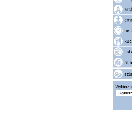
arc
cme
his
kuc
lis
mia
szla
Wybierz k