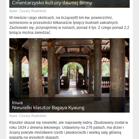
Cmentarzysko kultury dawnej Birmy
Autor:
Cezary Rudziński
W mieście i jego okolicach, na liczącej40 km kw. powierzchni,
wzniesiono w przeszłości kilkanaście tysięcy budowli sakralnych.
Zachowało się, przynajmniej w ruinach, ponad 4 tys. Z czego ponad 2,2
tysiąca można zwiedzać.
Inwa
Niewielki klasztor Bagaya Kyaung
Autor:
Cezary Rudziński
Klasztor okazał się niewielki, ale naprawdę ładny. Zbudowany został w
roku 1834 z drewna tekowego. Ustawiony na 276 palach, ma drzwi i
ściany pokryte mnóstwem rzeźb i płaskorzeźb i wielką salę główną
wspartą na wysokich słupach.