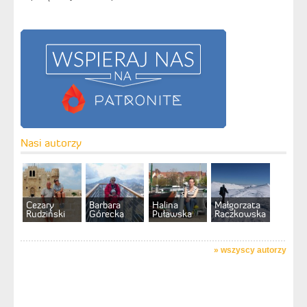
Nasi autorzy
Cezary
Barbara
Halina
Małgorzata
Rudziński
Górecka
Puławska
Raczkowska
»
wszyscy autorzy