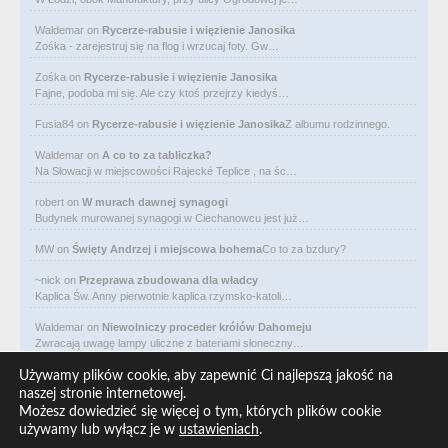
Waldemar
on
Rycerze-rabusie i więzienie Janosika
Zośka - zarejestruj się na flog i wrzucaj foty. Gw…
Zośka
on
Rycerze-rabusie i więzienie Janosika
Fajne, podoba mi się. Ale czy ktoś przejrzy kiedyś…
Fusia84
on
Rycerze-rabusie i więzienie Janosika
Z albumu rodzinnego.
Waldemar
on
A co to za tabliczka?
Na Słowacji w miejscowości Rajecké Teplice , na śc…
robert
on
W murach dawnej synagogi
Budynek murowanej synagogi w Ciechanowcu jest już…
MW
on
Święty Andrzej i miejscowa bohema
Co to za bzdury?
~nick
on
Przeprawa zbudowana dla władcy
Kaplica Św. Anny pierwotnie kaplica rzymsko-katoli…
Waldemar
on
Niewolniczy proceder królów Dahomeju
Zwracają uwagę lampy uliczne z bateriami słoneczny…
Waldemar
on
Adam Asnyk. Poeta z mojego miasta
Używamy plików cookie, aby zapewnić Ci najlepszą jakość na
CIEKAWOSTKA że pod banderą Malty pływa statek m/v…
naszej stronie internetowej.
Możesz dowiedzieć się więcej o tym, których plików cookie
Waldemar
on
Historia na Wawelskim Wzgórzu
używamy lub wyłącz je w
ustawieniach
.
Michał Bogoria Skotnicki (1775–1808). Portret Mich…