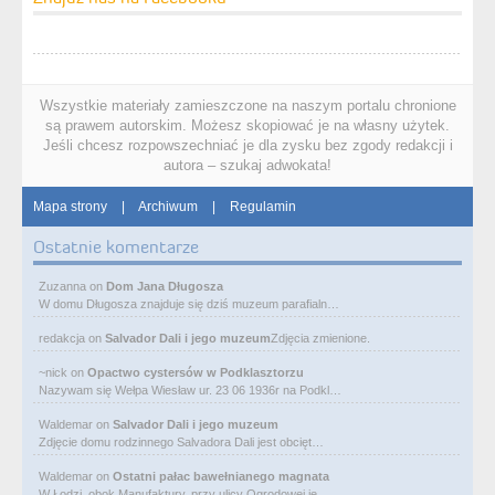
Wszystkie materiały zamieszczone na naszym portalu chronione
są prawem autorskim. Możesz skopiować je na własny użytek.
Jeśli chcesz rozpowszechniać je dla zysku bez zgody redakcji i
autora – szukaj adwokata!
Mapa strony
|
Archiwum
|
Regulamin
Ostatnie komentarze
Zuzanna
on
Dom Jana Długosza
W domu Długosza znajduje się dziś muzeum parafialn…
redakcja
on
Salvador Dali i jego muzeum
Zdjęcia zmienione.
~nick
on
Opactwo cystersów w Podklasztorzu
Nazywam się Wełpa Wiesław ur. 23 06 1936r na Podkl…
Waldemar
on
Salvador Dali i jego muzeum
Zdjęcie domu rodzinnego Salvadora Dali jest obcięt…
Waldemar
on
Ostatni pałac bawełnianego magnata
W Łodzi, obok Manufaktury, przy ulicy Ogrodowej je…