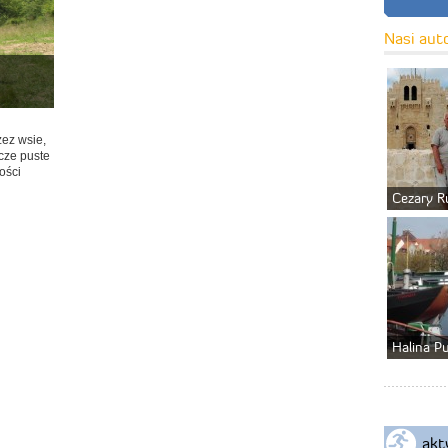
Nasi aut
ez wsie,
icze puste
ości
Cezary R
Halina P
akt