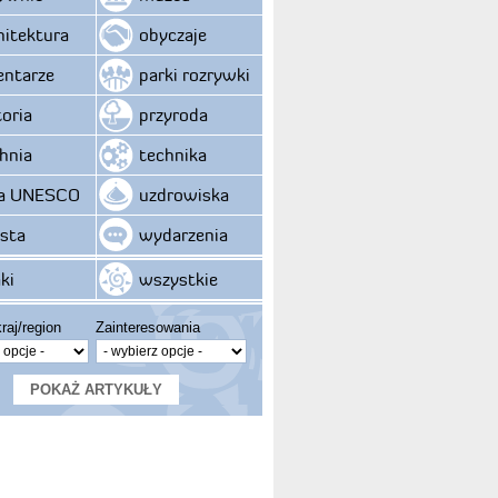
hitektura
obyczaje
ntarze
parki rozrywki
toria
przyroda
hnia
technika
ta UNESCO
uzdrowiska
sta
wydarzenia
ki
wszystkie
raj/region
Zainteresowania