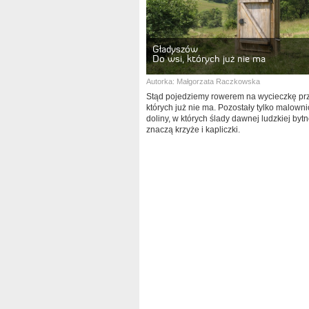
Gładyszów
Do wsi, których już nie ma
Autorka:
Małgorzata Raczkowska
Stąd pojedziemy rowerem na wycieczkę prz
których już nie ma. Pozostały tylko malown
doliny, w których ślady dawnej ludzkiej bytn
znaczą krzyże i kapliczki.