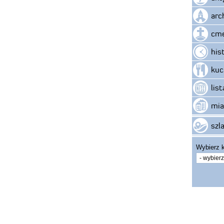
arc
cme
his
kuc
lis
mia
szla
Wybierz k