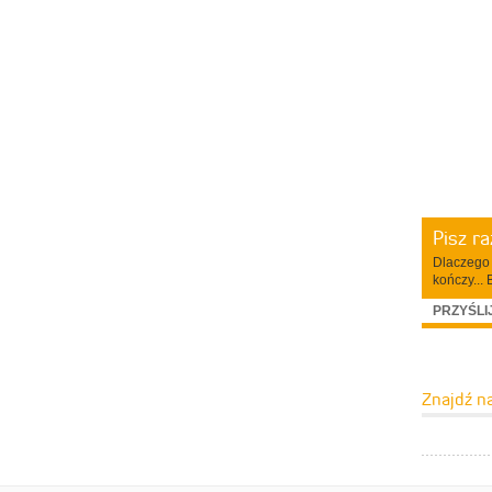
Pisz r
Dlaczego 
kończy... 
PRZYŚLI
Znajdź n