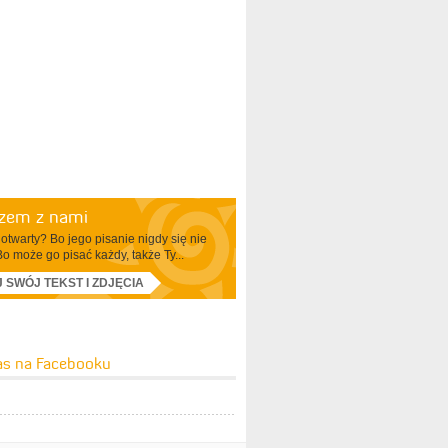
azem z nami
otwarty? Bo jego pisanie nigdy się nie
Bo może go pisać każdy, także Ty...
J SWÓJ TEKST I ZDJĘCIA
as na Facebooku