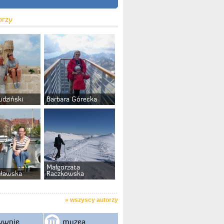
orzy
udziński
Barbara Górecka
Małgorzata
uławska
Raczkowska
»
wszyscy autorzy
ywnie
muzea