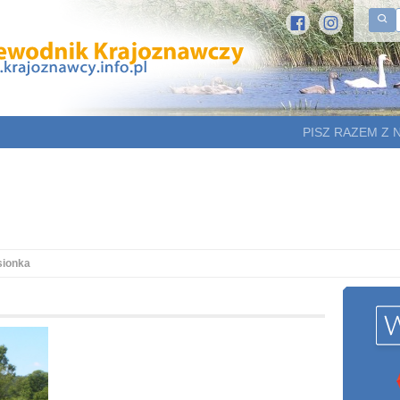
PISZ RAZEM Z 
sionka