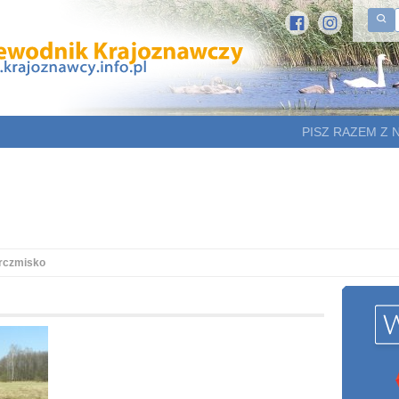
PISZ RAZEM Z 
rczmisko