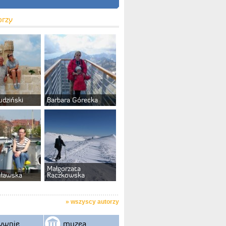
orzy
udziński
Barbara Górecka
Małgorzata
uławska
Raczkowska
»
wszyscy autorzy
ywnie
muzea