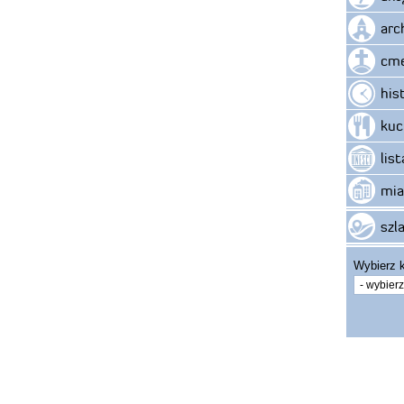
arc
cme
his
kuc
lis
mia
szla
Wybierz k