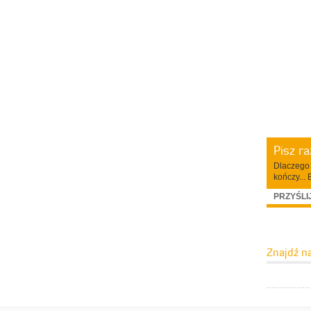
Pisz r
Dlaczego 
kończy... 
PRZYŚLI
Znajdź n