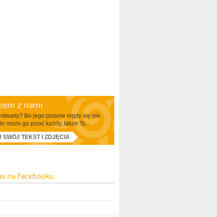
azem z nami
otwarty? Bo jego pisanie nigdy się nie
Bo może go pisać każdy, także Ty...
J SWÓJ TEKST I ZDJĘCIA
as na Facebooku