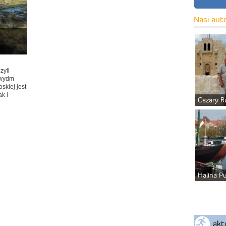
Nasi aut
zyli
 wydm
skiej jest
k i
Cezary R
Halina P
akt