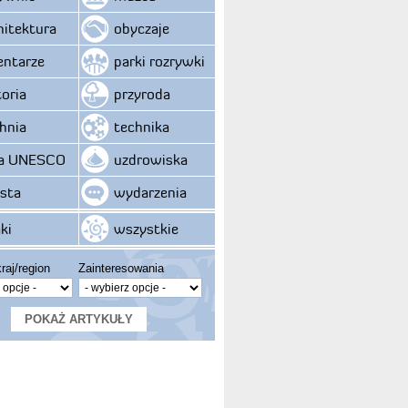
hitektura
obyczaje
ntarze
parki rozrywki
toria
przyroda
hnia
technika
ta UNESCO
uzdrowiska
sta
wydarzenia
ki
wszystkie
raj/region
Zainteresowania