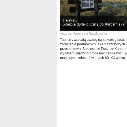
Truskaw
Ścieżką dydaktyczną do Karczmiska
Autorka:
Małgorzata Raczkowska
Tablice zwracają uwagę na sukcesję lasu, c
zarastanie podmokłych łąk i piaszczystych
przez drzewa. Sukcesja w Puszczy Kampino
wynikiem zarówno procesów naturalnych, ja
masowych zalesień w latach 60. XX wieku.