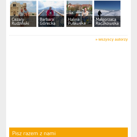
Cezary
Barbara
Halina
Małgorzata
Rudziński
Górecka
Puławska
Raczkowska
»
wszyscy autorzy
Pisz razem z nami