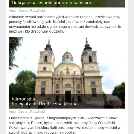
Odkrycia w zespole podominikańskim
Autor:
Cezary Rudziński
Aktualnie zespół poklasztorny jest w trakcie remontu, częściowo przy
pomocy środków unijnych. Kościół jest również zamknięty, nam
przynajmniej nie udało się do niego wejść, ani dowiedzieć, czy jest to
możliwe i kto dysponuje kluczami.
Klimontów
Kolegiata na Drodze św. Jakuba
Autor:
Cezary Rudziński
Fundatorem tej, jednej z najpiękniejszych XVII – wiecznych budowli
sakralnych w Polsce, był kanclerz wielki koronny Jerzy Ossoliński.
Oczarowany architekturą Italii postanowił wznieść podobny kościół w
swoich dobrach, jako rodową nekropolię.