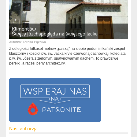
Klimontów
Śwęty Józef spogląda na świętego Jacka
Autorka:
Teresa Pąkowa
Z odległości kilkuset metrów „patrzą” na siebie podominikański zespół
klasztorny i kościół pw. św. Jacka kryte czerwoną dachówką i kolegiata
p.w. św. Józefa z zielonym, spatynowanym dachem. To prawdziwe
perełki, a raczej perły architektury.
Nasi autorzy