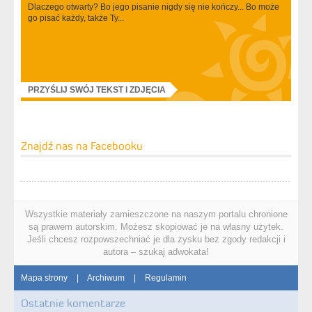
Dlaczego otwarty? Bo jego pisanie nigdy się nie kończy... Bo może
go pisać każdy, także Ty...
PRZYŚLIJ SWÓJ TEKST I ZDJĘCIA
Znajdź nas na Facebooku
Wszystkie materiały zamieszczone na naszym portalu chronione
są prawem autorskim. Możesz skopiować je na własny użytek.
Jeśli chcesz rozpowszechniać je dla zysku bez zgody redakcji i
autora – szukaj adwokata!
Mapa strony
|
Archiwum
|
Regulamin
Ostatnie komentarze