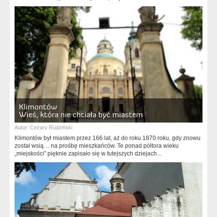
Klimontów
Wieś, która nie chciała być miastem
Autor:
Cezary Rudziński
Klimontów był miastem przez 166 lat, aż do roku 1870 roku, gdy znowu
został wsią… na prośbę mieszkańców. Te ponad półtora wieku
„miejskości” pięknie zapisało się w tutejszych dziejach...