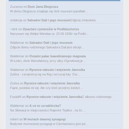
Zuzanna
on
Dom Jana Długosza
W domu Długosza znajduje się dziś muzeum parafialn…
redakcja
on
Salvador Dali i jego muzeum
Zdjęcia zmienione.
~nick
on
Opactwo cystersów w Podklasztorzu
Nazywam się Wełpa Wiesław ur. 23 06 1936r na Podkl…
Waldemar
on
Salvador Dali i jego muzeum
Zdjęcie domu rodzinnego Salvadora Dali jest obcięt…
Waldemar
on
Ostatni pałac bawełnianego magnata
W Łodzi, obok Manufaktury, przy ulicy Ogrodowej je…
Waldemar
on
Rycerze-rabusie i więzienie Janosika
Zośka - zarejestruj się na flog i wrzucaj foty. Gw…
Zośka
on
Rycerze-rabusie i więzienie Janosika
Fajne, podoba mi się. Ale czy ktoś przejrzy kiedyś…
Fusia84
on
Rycerze-rabusie i więzienie Janosika
Z albumu rodzinnego.
Waldemar
on
A co to za tabliczka?
Na Słowacji w miejscowości Rajecké Teplice , na śc…
robert
on
W murach dawnej synagogi
Budynek murowanej synagogi w Ciechanowcu jest już…