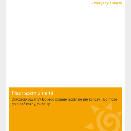
»
wszyscy autorzy
Pisz razem z nami
Dlaczego otwarty? Bo jego pisanie nigdy się nie kończy... Bo może
go pisać każdy, także Ty...