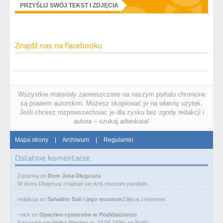
PRZYŚLIJ SWÓJ TEKST I ZDJĘCIA
Znajdź nas na Facebooku
Wszystkie materiały zamieszczone na naszym portalu chronione
są prawem autorskim. Możesz skopiować je na własny użytek.
Jeśli chcesz rozpowszechniać je dla zysku bez zgody redakcji i
autora – szukaj adwokata!
Mapa strony
|
Archiwum
|
Regulamin
Ostatnie komentarze
Zuzanna
on
Dom Jana Długosza
W domu Długosza znajduje się dziś muzeum parafialn…
redakcja
on
Salvador Dali i jego muzeum
Zdjęcia zmienione.
~nick
on
Opactwo cystersów w Podklasztorzu
Nazywam się Wełpa Wiesław ur. 23 06 1936r na Podkl…