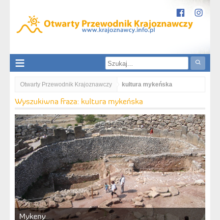
Otwarty Przewodnik Krajoznawczy
kultura mykeńska
Wyszukiwna fraza: kultura mykeńska
Mykeny