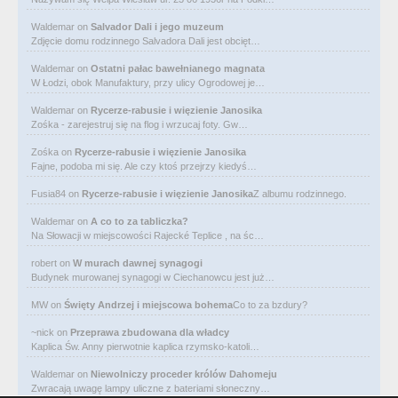
Waldemar
on
Salvador Dali i jego muzeum
Zdjęcie domu rodzinnego Salvadora Dali jest obcięt…
Waldemar
on
Ostatni pałac bawełnianego magnata
W Łodzi, obok Manufaktury, przy ulicy Ogrodowej je…
Waldemar
on
Rycerze-rabusie i więzienie Janosika
Zośka - zarejestruj się na flog i wrzucaj foty. Gw…
Zośka
on
Rycerze-rabusie i więzienie Janosika
Fajne, podoba mi się. Ale czy ktoś przejrzy kiedyś…
Fusia84
on
Rycerze-rabusie i więzienie Janosika
Z albumu rodzinnego.
Waldemar
on
A co to za tabliczka?
Na Słowacji w miejscowości Rajecké Teplice , na śc…
robert
on
W murach dawnej synagogi
Budynek murowanej synagogi w Ciechanowcu jest już…
MW
on
Święty Andrzej i miejscowa bohema
Co to za bzdury?
~nick
on
Przeprawa zbudowana dla władcy
Kaplica Św. Anny pierwotnie kaplica rzymsko-katoli…
Waldemar
on
Niewolniczy proceder królów Dahomeju
Zwracają uwagę lampy uliczne z bateriami słoneczny…