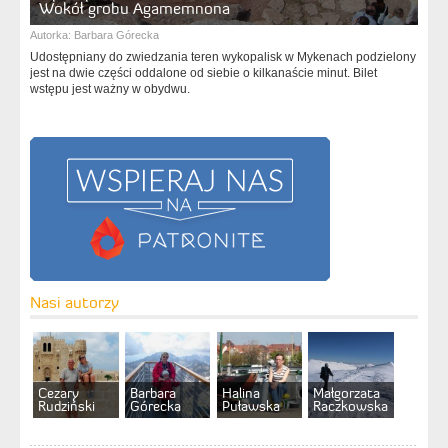
Wokół grobu Agamemnona
Autorka:
Barbara Górecka
Udostępniany do zwiedzania teren wykopalisk w Mykenach podzielony
jest na dwie części oddalone od siebie o kilkanaście minut. Bilet
wstępu jest ważny w obydwu.
Nasi autorzy
Cezary
Barbara
Halina
Małgorzata
Rudziński
Górecka
Puławska
Raczkowska