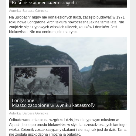
Kościół świadectwem tragedii
Autorka:
Barbara Górecka
Na „grobach” nigdy nie odnalezionych ludzi, zaczęto budować w 1971
roku nowe Longarone. Architektura nowoczesna jak na tamte lata. Nie
znajdzie się tu typowych włoskich uliczek, zaułków i domków. Jest
blokowisko. Nie ma centrum, nie ma rynku…
Longarone
Miasto zatopione w wyniku katastrofy
Autorka:
Barbara Górecka
Odbudowano miasto na wzgórzu i dziś jest nietypowym miastem w
Alpach, bo to po prostu blokowisko w stylu lat sześćdziesiątych tamtego
wieku. Zbiornik został zasypany skałami i ziemią i tak jest do dziś. Tama
nie została uszkodzona i można ją oglądać.