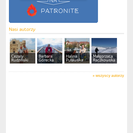
Nasi autorzy
Cezary
Barbara
Halina
Małgorzata
Rudziński
Górecka
Puławska
Raczkowska
»
wszyscy autorzy