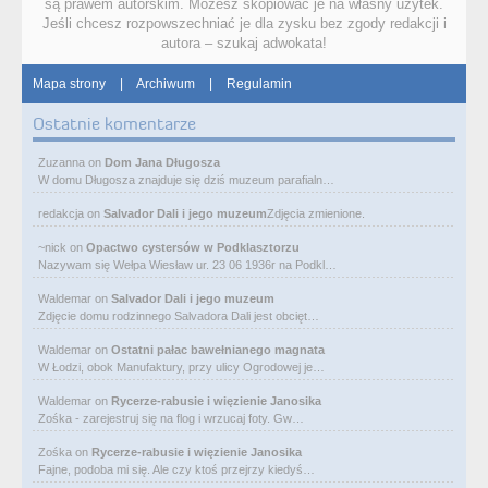
są prawem autorskim. Możesz skopiować je na własny użytek.
Jeśli chcesz rozpowszechniać je dla zysku bez zgody redakcji i
autora – szukaj adwokata!
Mapa strony
|
Archiwum
|
Regulamin
Ostatnie komentarze
Zuzanna
on
Dom Jana Długosza
W domu Długosza znajduje się dziś muzeum parafialn…
redakcja
on
Salvador Dali i jego muzeum
Zdjęcia zmienione.
~nick
on
Opactwo cystersów w Podklasztorzu
Nazywam się Wełpa Wiesław ur. 23 06 1936r na Podkl…
Waldemar
on
Salvador Dali i jego muzeum
Zdjęcie domu rodzinnego Salvadora Dali jest obcięt…
Waldemar
on
Ostatni pałac bawełnianego magnata
W Łodzi, obok Manufaktury, przy ulicy Ogrodowej je…
Waldemar
on
Rycerze-rabusie i więzienie Janosika
Zośka - zarejestruj się na flog i wrzucaj foty. Gw…
Zośka
on
Rycerze-rabusie i więzienie Janosika
Fajne, podoba mi się. Ale czy ktoś przejrzy kiedyś…