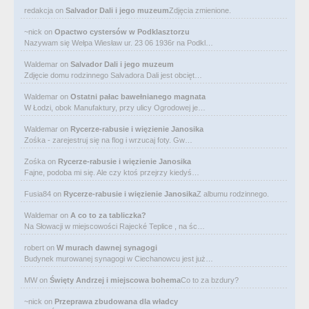
redakcja
on
Salvador Dali i jego muzeum
Zdjęcia zmienione.
~nick
on
Opactwo cystersów w Podklasztorzu
Nazywam się Wełpa Wiesław ur. 23 06 1936r na Podkl…
Waldemar
on
Salvador Dali i jego muzeum
Zdjęcie domu rodzinnego Salvadora Dali jest obcięt…
Waldemar
on
Ostatni pałac bawełnianego magnata
W Łodzi, obok Manufaktury, przy ulicy Ogrodowej je…
Waldemar
on
Rycerze-rabusie i więzienie Janosika
Zośka - zarejestruj się na flog i wrzucaj foty. Gw…
Zośka
on
Rycerze-rabusie i więzienie Janosika
Fajne, podoba mi się. Ale czy ktoś przejrzy kiedyś…
Fusia84
on
Rycerze-rabusie i więzienie Janosika
Z albumu rodzinnego.
Waldemar
on
A co to za tabliczka?
Na Słowacji w miejscowości Rajecké Teplice , na śc…
robert
on
W murach dawnej synagogi
Budynek murowanej synagogi w Ciechanowcu jest już…
MW
on
Święty Andrzej i miejscowa bohema
Co to za bzdury?
~nick
on
Przeprawa zbudowana dla władcy