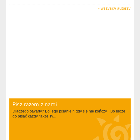
»
wszyscy autorzy
Pisz razem z nami
Dlaczego otwarty? Bo jego pisanie nigdy się nie kończy... Bo może
go pisać każdy, także Ty...