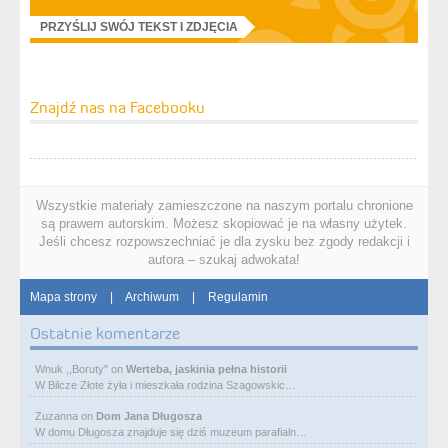
PRZYŚLIJ SWÓJ TEKST I ZDJĘCIA
Znajdź nas na Facebooku
Wszystkie materiały zamieszczone na naszym portalu chronione
są prawem autorskim. Możesz skopiować je na własny użytek.
Jeśli chcesz rozpowszechniać je dla zysku bez zgody redakcji i
autora – szukaj adwokata!
Mapa strony
|
Archiwum
|
Regulamin
Ostatnie komentarze
Wnuk ,,Boruty"
on
Werteba, jaskinia pełna historii
W Bilcze Złote żyła i mieszkała rodzina Szagowskic…
Zuzanna
on
Dom Jana Długosza
W domu Długosza znajduje się dziś muzeum parafialn…