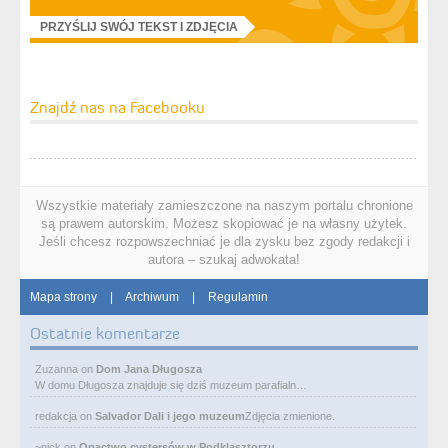
PRZYŚLIJ SWÓJ TEKST I ZDJĘCIA
Znajdź nas na Facebooku
Wszystkie materiały zamieszczone na naszym portalu chronione
są prawem autorskim. Możesz skopiować je na własny użytek.
Jeśli chcesz rozpowszechniać je dla zysku bez zgody redakcji i
autora – szukaj adwokata!
Mapa strony
|
Archiwum
|
Regulamin
Ostatnie komentarze
Zuzanna
on
Dom Jana Długosza
W domu Długosza znajduje się dziś muzeum parafialn…
redakcja
on
Salvador Dali i jego muzeum
Zdjęcia zmienione.
~nick
on
Opactwo cystersów w Podklasztorzu