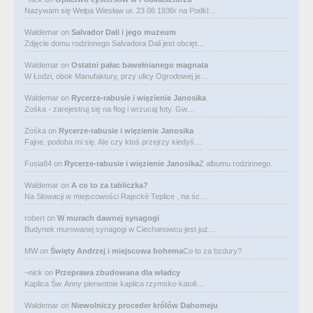
Nazywam się Wełpa Wiesław ur. 23 06 1936r na Podkl…
Waldemar
on
Salvador Dali i jego muzeum
Zdjęcie domu rodzinnego Salvadora Dali jest obcięt…
Waldemar
on
Ostatni pałac bawełnianego magnata
W Łodzi, obok Manufaktury, przy ulicy Ogrodowej je…
Waldemar
on
Rycerze-rabusie i więzienie Janosika
Zośka - zarejestruj się na flog i wrzucaj foty. Gw…
Zośka
on
Rycerze-rabusie i więzienie Janosika
Fajne, podoba mi się. Ale czy ktoś przejrzy kiedyś…
Fusia84
on
Rycerze-rabusie i więzienie Janosika
Z albumu rodzinnego.
Waldemar
on
A co to za tabliczka?
Na Słowacji w miejscowości Rajecké Teplice , na śc…
robert
on
W murach dawnej synagogi
Budynek murowanej synagogi w Ciechanowcu jest już…
MW
on
Święty Andrzej i miejscowa bohema
Co to za bzdury?
~nick
on
Przeprawa zbudowana dla władcy
Kaplica Św. Anny pierwotnie kaplica rzymsko-katoli…
Waldemar
on
Niewolniczy proceder królów Dahomeju