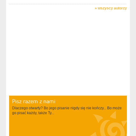
»
wszyscy autorzy
Pisz razem z nami
Dlaczego otwarty? Bo jego pisanie nigdy się nie kończy... Bo może
go pisać każdy, także Ty...