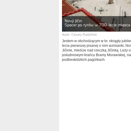
Nový Jičin
Spacer po rynku w 700-lecie miasta
Autor:
Cezary Rudziński
Jestem w obchodzącym w br. okrągły jubile
lecia pierwszej pisanej o nim wzmianki, N
Jičinie, mieście nad rzeczką Jičinką. Leży 
południowym krańcu Bramy Morawskiej, na
podbeskidzkich pagórkach.