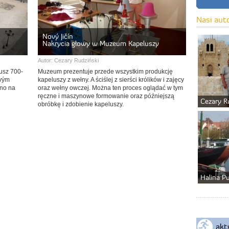
Nasi aut
Nový Jičín
Nakrycia głowy w Muzeum Kapeluszy
Autor:
Cezary Rudziński
usz 700-
Muzeum prezentuje przede wszystkim produkcję
ovým
kapeluszy z wełny. A ściślej z sierści królików i zajęcy
ono na
oraz wełny owczej. Można ten proces oglądać w tym
ręczne i maszynowe formowanie oraz późniejszą
Cezary R
obróbkę i zdobienie kapeluszy.
Halina P
akt