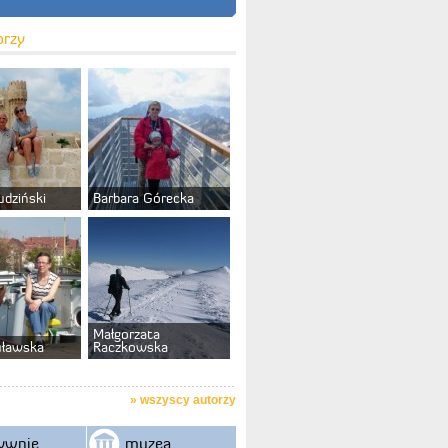
orzy
udziński
Barbara Górecka
Małgorzata
uławska
Raczkowska
»
wszyscy autorzy
ywnie
muzea