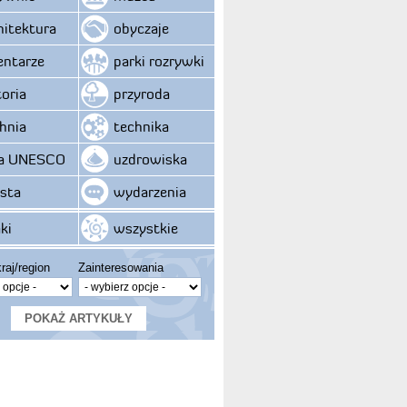
hitektura
obyczaje
ntarze
parki rozrywki
toria
przyroda
hnia
technika
ta UNESCO
uzdrowiska
sta
wydarzenia
ki
wszystkie
raj/region
Zainteresowania