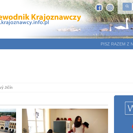
PISZ RAZEM Z 
ý Jičín