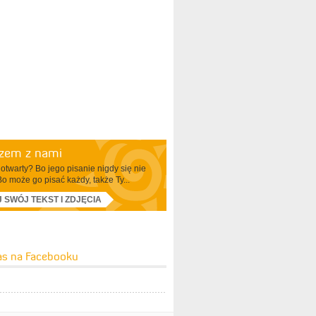
azem z nami
otwarty? Bo jego pisanie nigdy się nie
Bo może go pisać każdy, także Ty...
J SWÓJ TEKST I ZDJĘCIA
as na Facebooku