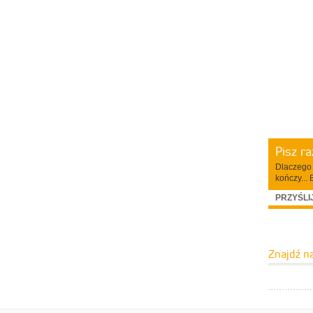
Pisz r
Dlaczego 
kończy... 
PRZYŚLI
Znajdź n