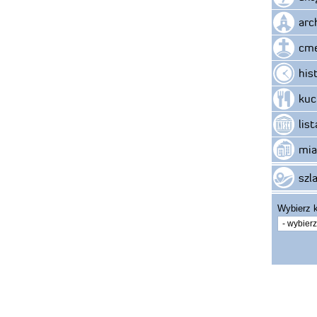
arc
cme
his
kuc
lis
mia
szla
Wybierz k