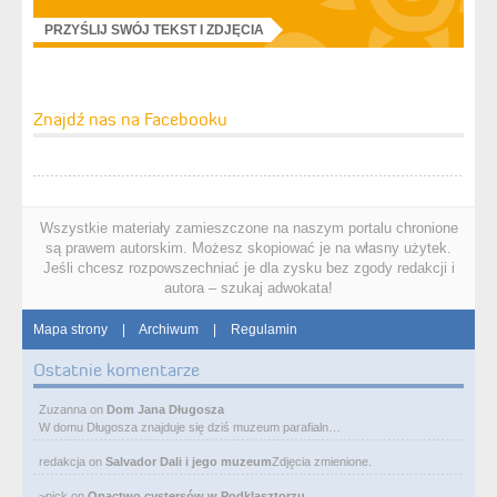
PRZYŚLIJ SWÓJ TEKST I ZDJĘCIA
Znajdź nas na Facebooku
Wszystkie materiały zamieszczone na naszym portalu chronione
są prawem autorskim. Możesz skopiować je na własny użytek.
Jeśli chcesz rozpowszechniać je dla zysku bez zgody redakcji i
autora – szukaj adwokata!
Mapa strony
|
Archiwum
|
Regulamin
Ostatnie komentarze
Zuzanna
on
Dom Jana Długosza
W domu Długosza znajduje się dziś muzeum parafialn…
redakcja
on
Salvador Dali i jego muzeum
Zdjęcia zmienione.
~nick
on
Opactwo cystersów w Podklasztorzu