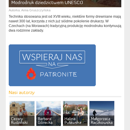
Modrodruk dziedzictwem UNESCO
Autorka:
Anna Gruszczyńska
Technika stosowana jest od XVIII wieku, niektóre formy drewniane mają
nawet 300 lat, korzysta z nich już siódme pokolenie drukarzy. W
Czechach (na Morawach) tradycyjną produkcję modrodruku kontynuują
dwa rodzinne zakłady.
Nasi autorzy
Cezary
Barbara
Halina
Małgorzata
Rudziński
Górecka
Puławska
Raczkowska