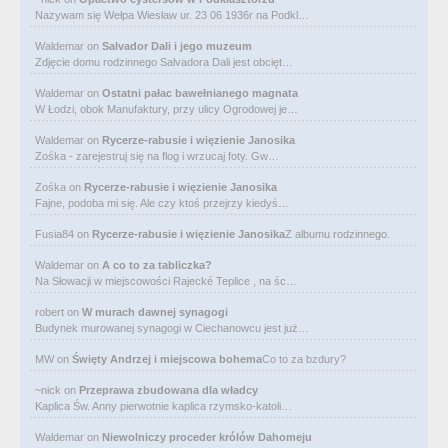
Nazywam się Wełpa Wiesław ur. 23 06 1936r na Podkl…
Waldemar
on
Salvador Dali i jego muzeum
Zdjęcie domu rodzinnego Salvadora Dali jest obcięt…
Waldemar
on
Ostatni pałac bawełnianego magnata
W Łodzi, obok Manufaktury, przy ulicy Ogrodowej je…
Waldemar
on
Rycerze-rabusie i więzienie Janosika
Zośka - zarejestruj się na flog i wrzucaj foty. Gw…
Zośka
on
Rycerze-rabusie i więzienie Janosika
Fajne, podoba mi się. Ale czy ktoś przejrzy kiedyś…
Fusia84
on
Rycerze-rabusie i więzienie Janosika
Z albumu rodzinnego.
Waldemar
on
A co to za tabliczka?
Na Słowacji w miejscowości Rajecké Teplice , na śc…
robert
on
W murach dawnej synagogi
Budynek murowanej synagogi w Ciechanowcu jest już…
MW
on
Święty Andrzej i miejscowa bohema
Co to za bzdury?
~nick
on
Przeprawa zbudowana dla władcy
Kaplica Św. Anny pierwotnie kaplica rzymsko-katoli…
Waldemar
on
Niewolniczy proceder królów Dahomeju