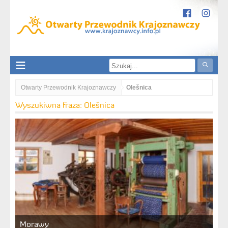
Otwarty Przewodnik Krajoznawczy
Olešnica
Wyszukiwna fraza: Olešnica
Morawy