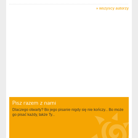
»
wszyscy autorzy
Pisz razem z nami
Dlaczego otwarty? Bo jego pisanie nigdy się nie kończy... Bo może
go pisać każdy, także Ty...