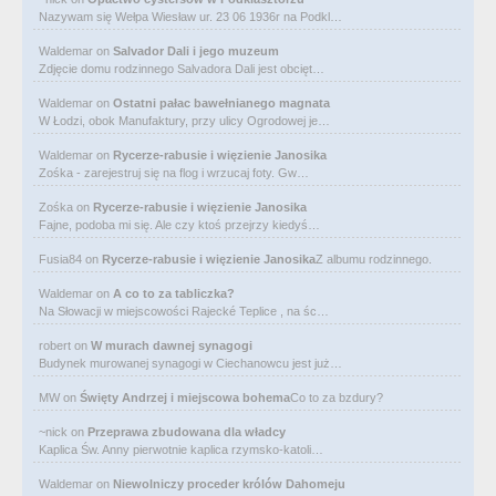
Nazywam się Wełpa Wiesław ur. 23 06 1936r na Podkl…
Waldemar
on
Salvador Dali i jego muzeum
Zdjęcie domu rodzinnego Salvadora Dali jest obcięt…
Waldemar
on
Ostatni pałac bawełnianego magnata
W Łodzi, obok Manufaktury, przy ulicy Ogrodowej je…
Waldemar
on
Rycerze-rabusie i więzienie Janosika
Zośka - zarejestruj się na flog i wrzucaj foty. Gw…
Zośka
on
Rycerze-rabusie i więzienie Janosika
Fajne, podoba mi się. Ale czy ktoś przejrzy kiedyś…
Fusia84
on
Rycerze-rabusie i więzienie Janosika
Z albumu rodzinnego.
Waldemar
on
A co to za tabliczka?
Na Słowacji w miejscowości Rajecké Teplice , na śc…
robert
on
W murach dawnej synagogi
Budynek murowanej synagogi w Ciechanowcu jest już…
MW
on
Święty Andrzej i miejscowa bohema
Co to za bzdury?
~nick
on
Przeprawa zbudowana dla władcy
Kaplica Św. Anny pierwotnie kaplica rzymsko-katoli…
Waldemar
on
Niewolniczy proceder królów Dahomeju