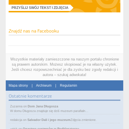
PRZYŚLIJ SWÓJ TEKST I ZDJĘCIA
Znajdź nas na Facebooku
Wszystkie materiały zamieszczone na naszym portalu chronione
są prawem autorskim. Możesz skopiować je na własny użytek.
Jeśli chcesz rozpowszechniać je dla zysku bez zgody redakcji i
autora – szukaj adwokata!
Mapa strony
|
Archiwum
|
Regulamin
Ostatnie komentarze
Zuzanna
on
Dom Jana Długosza
W domu Długosza znajduje się dziś muzeum parafialn…
redakcja
on
Salvador Dali i jego muzeum
Zdjęcia zmienione.
~nick
on
Opactwo cystersów w Podklasztorzu