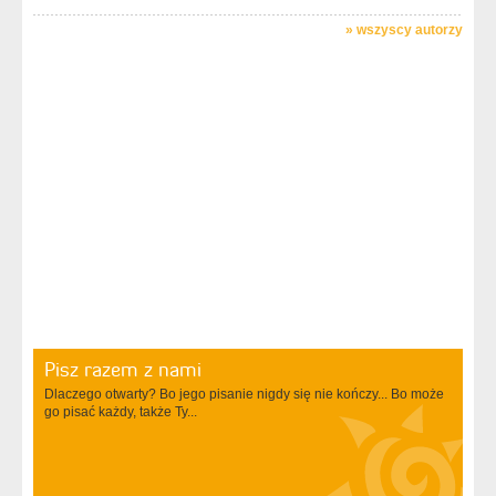
»
wszyscy autorzy
Pisz razem z nami
Dlaczego otwarty? Bo jego pisanie nigdy się nie kończy... Bo może
go pisać każdy, także Ty...