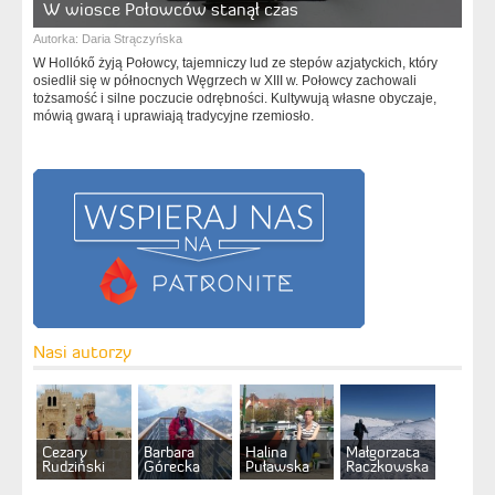
W wiosce Połowców stanął czas
Autorka:
Daria Strączyńska
W Hollókő żyją Połowcy, tajemniczy lud ze stepów azjatyckich, który
osiedlił się w północnych Węgrzech w XIII w. Połowcy zachowali
tożsamość i silne poczucie odrębności. Kultywują własne obyczaje,
mówią gwarą i uprawiają tradycyjne rzemiosło.
Nasi autorzy
Cezary
Barbara
Halina
Małgorzata
Rudziński
Górecka
Puławska
Raczkowska