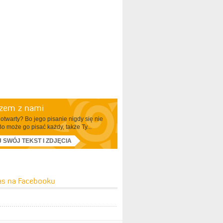
azem z nami
otwarty? Bo jego pisanie nigdy się nie
Bo może go pisać każdy, także Ty...
J SWÓJ TEKST I ZDJĘCIA
as na Facebooku