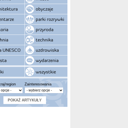
hitektura
obyczaje
ntarze
parki rozrywki
toria
przyroda
hnia
technika
ta UNESCO
uzdrowiska
sta
wydarzenia
ki
wszystkie
raj/region
Zainteresowania