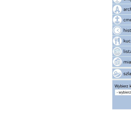
arc
cme
his
kuc
lis
mia
szla
Wybierz k