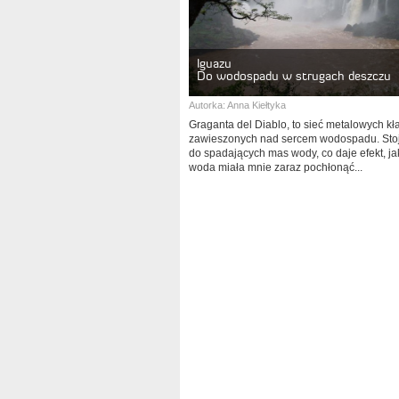
Iguazu
Do wodospadu w strugach deszczu
Autorka:
Anna Kiełtyka
Graganta del Diablo, to sieć metalowych kł
zawieszonych nad sercem wodospadu. Stoj
do spadających mas wody, co daje efekt, ja
woda miała mnie zaraz pochłonąć...