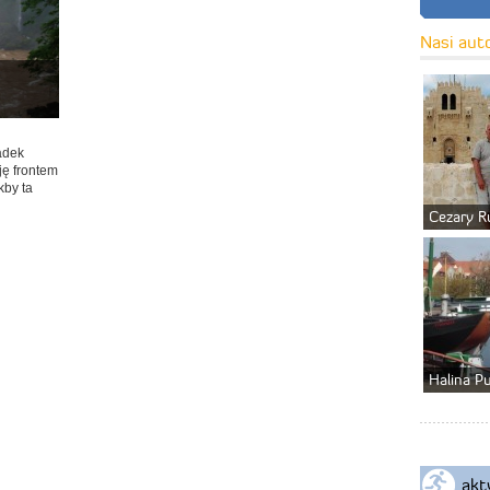
Nasi aut
adek
ę frontem
kby ta
Cezary R
Halina P
akt