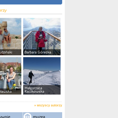
orzy
udziński
Barbara Górecka
Małgorzata
uławska
Raczkowska
»
wszyscy autorzy
ywnie
muzea