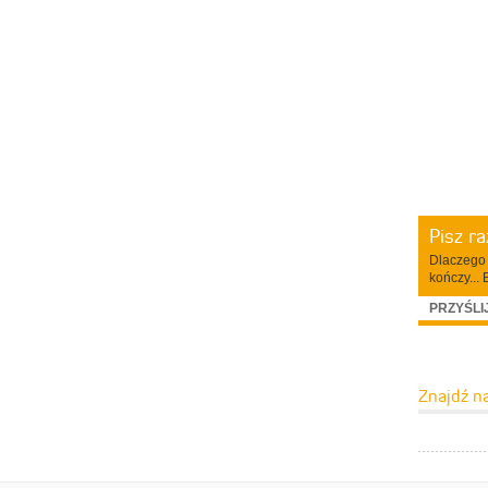
Pisz r
Dlaczego 
kończy... 
PRZYŚLI
Znajdź n