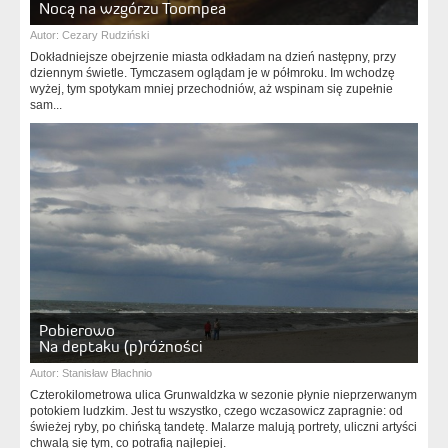
Nocą na wzgórzu Toompea
Autor:
Cezary Rudziński
Dokładniejsze obejrzenie miasta odkładam na dzień następny, przy
dziennym świetle. Tymczasem oglądam je w półmroku. Im wchodzę
wyżej, tym spotykam mniej przechodniów, aż wspinam się zupełnie
sam...
Pobierowo
Na deptaku (p)różności
Autor:
Stanisław Błachnio
Czterokilometrowa ulica Grunwaldzka w sezonie płynie nieprzerwanym
potokiem ludzkim. Jest tu wszystko, czego wczasowicz zapragnie: od
świeżej ryby, po chińską tandetę. Malarze malują portrety, uliczni artyści
chwalą się tym, co potrafią najlepiej.