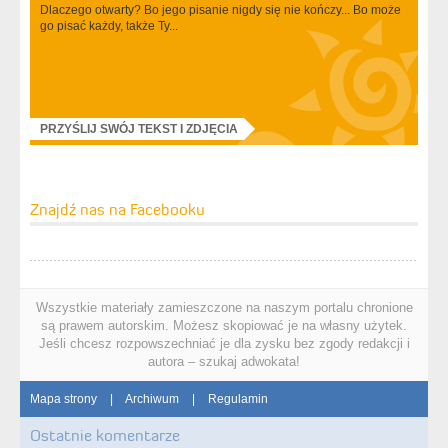
Dlaczego otwarty? Bo jego pisanie nigdy się nie kończy... Bo może
go pisać każdy, także Ty...
PRZYŚLIJ SWÓJ TEKST I ZDJĘCIA
Znajdź nas na Facebooku
Wszystkie materiały zamieszczone na naszym portalu chronione
są prawem autorskim. Możesz skopiować je na własny użytek.
Jeśli chcesz rozpowszechniać je dla zysku bez zgody redakcji i
autora – szukaj adwokata!
Mapa strony
|
Archiwum
|
Regulamin
Ostatnie komentarze