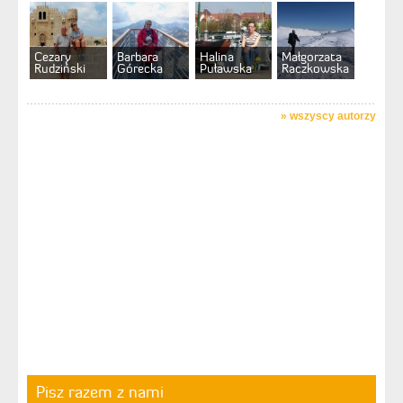
Cezary
Barbara
Halina
Małgorzata
Rudziński
Górecka
Puławska
Raczkowska
»
wszyscy autorzy
Pisz razem z nami