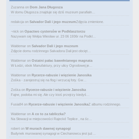
Zuzanna
on
Dom Jana Długosza
W domu Długosza znajduje się dziś muzeum parafialn…
redakcja
on
Salvador Dali i jego muzeum
Zdjęcia zmienione.
~nick
on
Opactwo cystersów w Podklasztorzu
Nazywam się Wełpa Wiesław ur. 23 06 1936r na Podkl…
Waldemar
on
Salvador Dali i jego muzeum
Zdjęcie domu rodzinnego Salvadora Dali jest obcięt…
Waldemar
on
Ostatni pałac bawełnianego magnata
W Łodzi, obok Manufaktury, przy ulicy Ogrodowej je…
Waldemar
on
Rycerze-rabusie i więzienie Janosika
Zośka - zarejestruj się na flog i wrzucaj foty. Gw…
Zośka
on
Rycerze-rabusie i więzienie Janosika
Fajne, podoba mi się. Ale czy ktoś przejrzy kiedyś…
Fusia84
on
Rycerze-rabusie i więzienie Janosika
Z albumu rodzinnego.
Waldemar
on
A co to za tabliczka?
Na Słowacji w miejscowości Rajecké Teplice , na śc…
robert
on
W murach dawnej synagogi
Budynek murowanej synagogi w Ciechanowcu jest już…