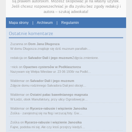
są prawem autorskim. Możesz skopiować je na własny użytek.
Jeśli chcesz rozpowszechniać je dla zysku bez zgody redakcji i
autora – szukaj adwokata!
Mapa strony
|
Archiwum
|
Regulamin
Ostatnie komentarze
Zuzanna
on
Dom Jana Długosza
W domu Długosza znajduje się dziś muzeum parafialn…
redakcja
on
Salvador Dali i jego muzeum
Zdjęcia zmienione.
~nick
on
Opactwo cystersów w Podklasztorzu
Nazywam się Wełpa Wiesław ur. 23 06 1936r na Podkl…
Waldemar
on
Salvador Dali i jego muzeum
Zdjęcie domu rodzinnego Salvadora Dali jest obcięt…
Waldemar
on
Ostatni pałac bawełnianego magnata
W Łodzi, obok Manufaktury, przy ulicy Ogrodowej je…
Waldemar
on
Rycerze-rabusie i więzienie Janosika
Zośka - zarejestruj się na flog i wrzucaj foty. Gw…
Zośka
on
Rycerze-rabusie i więzienie Janosika
Fajne, podoba mi się. Ale czy ktoś przejrzy kiedyś…