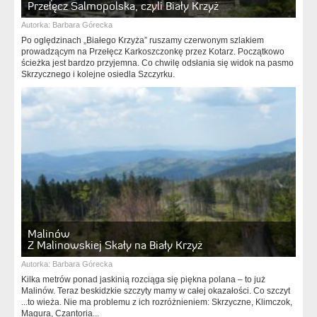
Przełęcz Salmopolska, czyli Biały Krzyż
Autorka:
Barbara Górecka
Po oględzinach „Białego Krzyża” ruszamy czerwonym szlakiem
prowadzącym na Przełęcz Karkoszczonkę przez Kotarz. Początkowo
ścieżka jest bardzo przyjemna. Co chwilę odsłania się widok na pasmo
Skrzycznego i kolejne osiedla Szczyrku.
Malinów
Z Malinowskiej Skały na Biały Krzyż
Autorka:
Barbara Górecka
Kilka metrów ponad jaskinią rozciąga się piękna polana – to już
Malinów. Teraz beskidzkie szczyty mamy w całej okazałości. Co szczyt
...to wieża. Nie ma problemu z ich rozróżnieniem: Skrzyczne, Klimczok,
Magura, Czantoria...