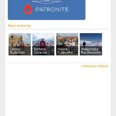
Nasi autorzy
Cezary
Barbara
Halina
Małgorzata
Rudziński
Górecka
Puławska
Raczkowska
»
wszyscy autorzy