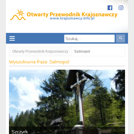
Otwarty Przewodnik Krajoznawczy
Salmopol
Wyszukiwna fraza: Salmopol
Szczyrk