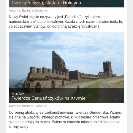
Carską Ścieżką, śladami Golicyna
Autorka:
Barbara Górecka
Nowy Świat często nazywany jest „Paradise”, czyli rajem, albo
nadmorskim amfiteatrem skalnym. Każda z tych nazw odzwierciedla to,
co zobaczymy. Stanowi on ogromną atrakcję turystyczną.
Sudak
Twierdza Genueńczyków na Krymie
Autorka:
Barbara Górecka
Ogromną atrakcją jest zrekonstruowana Twierdza Genueńska. Wznosi
się ona na wzgórzu, którego pionowe, kilkudziesięciometrowe ściany
skalne opadają do morza. Twierdza chroniła miasto przed atakiem od
strony wody.