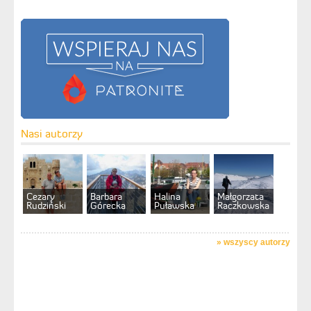
Nasi autorzy
Cezary
Barbara
Halina
Małgorzata
Rudziński
Górecka
Puławska
Raczkowska
»
wszyscy autorzy