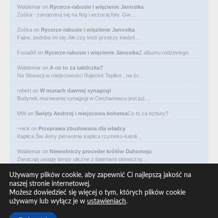
Waldemar
on
Rycerze-rabusie i więzienie Janosika
Zośka - zarejestruj się na flog i wrzucaj foty. Gw…
Zośka
on
Rycerze-rabusie i więzienie Janosika
Fajne, podoba mi się. Ale czy ktoś przejrzy kiedyś…
Fusia84
on
Rycerze-rabusie i więzienie Janosika
Z albumu rodzinnego.
Waldemar
on
A co to za tabliczka?
Na Słowacji w miejscowości Rajecké Teplice , na śc…
robert
on
W murach dawnej synagogi
Budynek murowanej synagogi w Ciechanowcu jest już…
MW
on
Święty Andrzej i miejscowa bohema
Co to za bzdury?
~nick
on
Przeprawa zbudowana dla władcy
Kaplica Św. Anny pierwotnie kaplica rzymsko-katoli…
Waldemar
on
Niewolniczy proceder królów Dahomeju
Zwracają uwagę lampy uliczne z bateriami słoneczny…
Waldemar
on
Adam Asnyk. Poeta z mojego miasta
Używamy plików cookie, aby zapewnić Ci najlepszą jakość na
CIEKAWOSTKA że pod banderą Malty pływa statek m/v…
naszej stronie internetowej.
Możesz dowiedzieć się więcej o tym, których plików cookie
Waldemar
on
Historia na Wawelskim Wzgórzu
używamy lub wyłącz je w
ustawieniach
.
Michał Bogoria Skotnicki (1775–1808). Portret Mich…