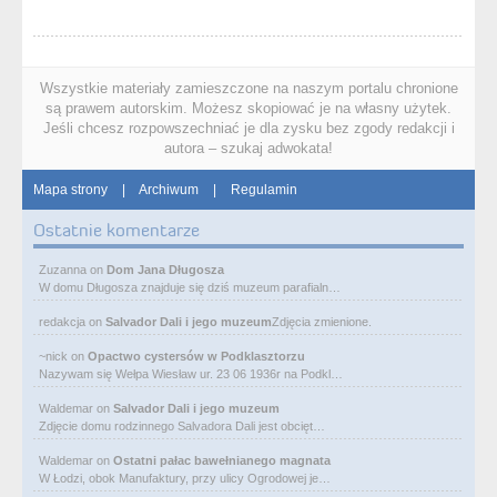
Wszystkie materiały zamieszczone na naszym portalu chronione
są prawem autorskim. Możesz skopiować je na własny użytek.
Jeśli chcesz rozpowszechniać je dla zysku bez zgody redakcji i
autora – szukaj adwokata!
Mapa strony
|
Archiwum
|
Regulamin
Ostatnie komentarze
Zuzanna
on
Dom Jana Długosza
W domu Długosza znajduje się dziś muzeum parafialn…
redakcja
on
Salvador Dali i jego muzeum
Zdjęcia zmienione.
~nick
on
Opactwo cystersów w Podklasztorzu
Nazywam się Wełpa Wiesław ur. 23 06 1936r na Podkl…
Waldemar
on
Salvador Dali i jego muzeum
Zdjęcie domu rodzinnego Salvadora Dali jest obcięt…
Waldemar
on
Ostatni pałac bawełnianego magnata
W Łodzi, obok Manufaktury, przy ulicy Ogrodowej je…