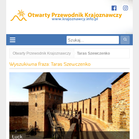
Otwarty Przewodnik Krajoznawczy
Taras Szewczenko
Wyszukiwna fraza: Taras Szewczenko
Łuck