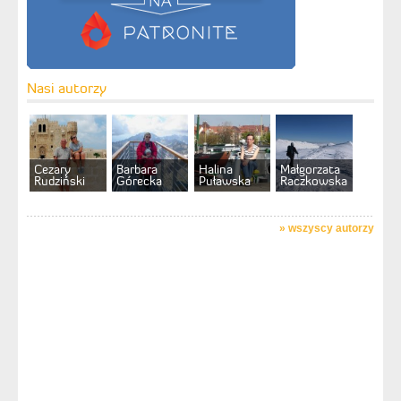
Nasi autorzy
Cezary
Barbara
Halina
Małgorzata
Rudziński
Górecka
Puławska
Raczkowska
»
wszyscy autorzy