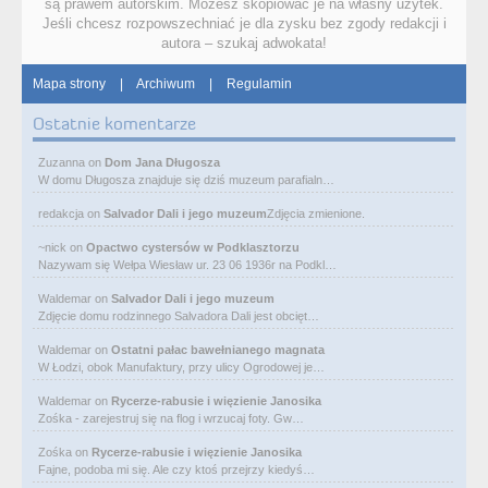
są prawem autorskim. Możesz skopiować je na własny użytek.
Jeśli chcesz rozpowszechniać je dla zysku bez zgody redakcji i
autora – szukaj adwokata!
Mapa strony
|
Archiwum
|
Regulamin
Ostatnie komentarze
Zuzanna
on
Dom Jana Długosza
W domu Długosza znajduje się dziś muzeum parafialn…
redakcja
on
Salvador Dali i jego muzeum
Zdjęcia zmienione.
~nick
on
Opactwo cystersów w Podklasztorzu
Nazywam się Wełpa Wiesław ur. 23 06 1936r na Podkl…
Waldemar
on
Salvador Dali i jego muzeum
Zdjęcie domu rodzinnego Salvadora Dali jest obcięt…
Waldemar
on
Ostatni pałac bawełnianego magnata
W Łodzi, obok Manufaktury, przy ulicy Ogrodowej je…
Waldemar
on
Rycerze-rabusie i więzienie Janosika
Zośka - zarejestruj się na flog i wrzucaj foty. Gw…
Zośka
on
Rycerze-rabusie i więzienie Janosika
Fajne, podoba mi się. Ale czy ktoś przejrzy kiedyś…