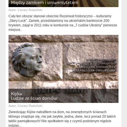
Między zamkiem i uniwersytetem
Autor:
Cezary Rudziński
Cały ten obszar stanowi obecnie Rezerwat historyczno – kulturalny
„Stary Łuck”. Zamek, przedstawiony na ukraińskim banknocie 200
hrywien, zajął w 2011 roku w konkursie na „7 cudów Ukrainy” pierwsze
miejsce.
Kijów
Ludzie ze ścian domów
Autor:
Cezary Rudziński
Zwiedzając Kijów natrafiłem na dom, na zewnętrznych ścianach
którego znajduje się, nie jak zwykle, jedna, dwie, lecz ponad 20 takich
tablic pamiątkowych! Nie spotkałem się z czymś podobnym nigdzie
indziej...