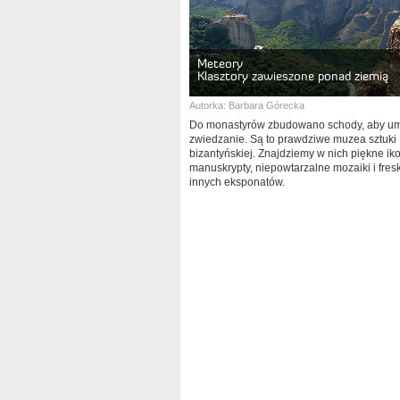
Meteory
Klasztory zawieszone ponad ziemią
Autorka:
Barbara Górecka
Do monastyrów zbudowano schody, aby um
zwiedzanie. Są to prawdziwe muzea sztuki
bizantyńskiej. Znajdziemy w nich piękne iko
manuskrypty, niepowtarzalne mozaiki i fresk
innych eksponatów.