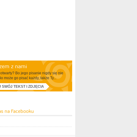
azem z nami
otwarty? Bo jego pisanie nigdy się nie
Bo może go pisać każdy, także Ty...
J SWÓJ TEKST I ZDJĘCIA
as na Facebooku