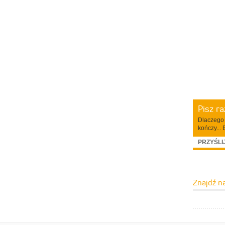
Pisz r
Dlaczego 
kończy... 
PRZYŚLI
Znajdź n