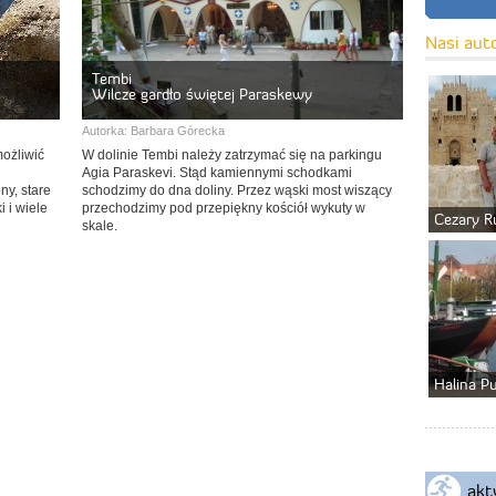
Nasi aut
Tembi
Wilcze gardło świętej Paraskewy
Autorka:
Barbara Górecka
ożliwić
W dolinie Tembi należy zatrzymać się na parkingu
Agia Paraskevi. Stąd kamiennymi schodkami
ny, stare
schodzimy do dna doliny. Przez wąski most wiszący
i i wiele
przechodzimy pod przepiękny kościół wykuty w
Cezary R
skale.
Halina P
akt