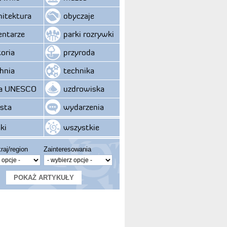
hitektura
obyczaje
ntarze
parki rozrywki
toria
przyroda
hnia
technika
ta UNESCO
uzdrowiska
sta
wydarzenia
ki
wszystkie
raj/region
Zainteresowania