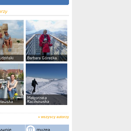
orzy
udziński
Barbara Górecka
Małgorzata
uławska
Raczkowska
»
wszyscy autorzy
ywnie
muzea