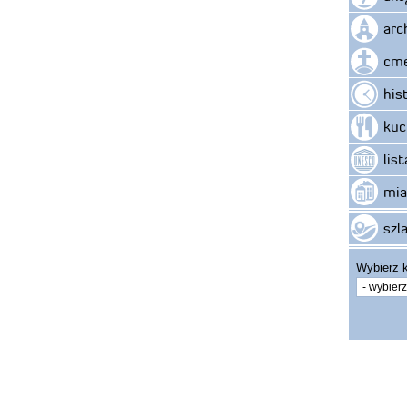
arc
cme
his
kuc
lis
mia
szla
Wybierz k