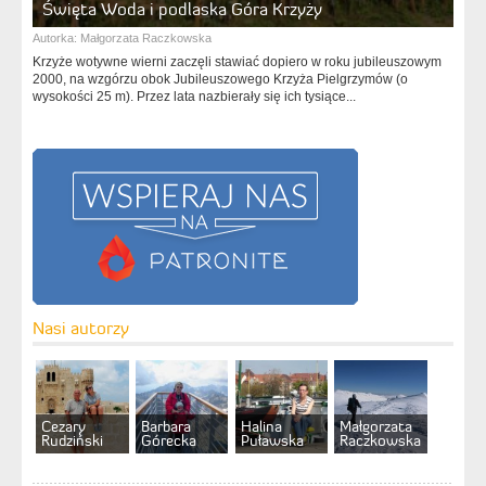
Święta Woda i podlaska Góra Krzyży
Autorka:
Małgorzata Raczkowska
Krzyże wotywne wierni zaczęli stawiać dopiero w roku jubileuszowym
2000, na wzgórzu obok Jubileuszowego Krzyża Pielgrzymów (o
wysokości 25 m). Przez lata nazbierały się ich tysiące...
Nasi autorzy
Cezary
Barbara
Halina
Małgorzata
Rudziński
Górecka
Puławska
Raczkowska