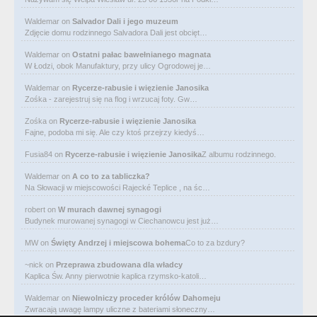
Waldemar
on
Salvador Dali i jego muzeum
Zdjęcie domu rodzinnego Salvadora Dali jest obcięt…
Waldemar
on
Ostatni pałac bawełnianego magnata
W Łodzi, obok Manufaktury, przy ulicy Ogrodowej je…
Waldemar
on
Rycerze-rabusie i więzienie Janosika
Zośka - zarejestruj się na flog i wrzucaj foty. Gw…
Zośka
on
Rycerze-rabusie i więzienie Janosika
Fajne, podoba mi się. Ale czy ktoś przejrzy kiedyś…
Fusia84
on
Rycerze-rabusie i więzienie Janosika
Z albumu rodzinnego.
Waldemar
on
A co to za tabliczka?
Na Słowacji w miejscowości Rajecké Teplice , na śc…
robert
on
W murach dawnej synagogi
Budynek murowanej synagogi w Ciechanowcu jest już…
MW
on
Święty Andrzej i miejscowa bohema
Co to za bzdury?
~nick
on
Przeprawa zbudowana dla władcy
Kaplica Św. Anny pierwotnie kaplica rzymsko-katoli…
Waldemar
on
Niewolniczy proceder królów Dahomeju
Zwracają uwagę lampy uliczne z bateriami słoneczny…