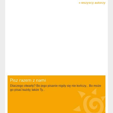
»
wszyscy autorzy
Pisz razem z nami
Dlaczego otwarty? Bo jego pisanie nigdy się nie kończy... Bo może
go pisać każdy, także Ty...