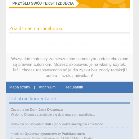
PRZYŚLIJ SWÓJ TEKST I ZDJĘCIA
Znajdź nas na Facebooku
Wszystkie materiały zamieszczone na naszym portalu chronione
są prawem autorskim. Możesz skopiować je na własny użytek.
Jeśli chcesz rozpowszechniać je dla zysku bez zgody redakcji i
autora – szukaj adwokata!
Mapa strony
|
Archiwum
|
Regulamin
Ostatnie komentarze
Zuzanna
on
Dom Jana Długosza
W domu Długosza znajduje się dziś muzeum parafialn…
redakcja
on
Salvador Dali i jego muzeum
Zdjęcia zmienione.
~nick
on
Opactwo cystersów w Podklasztorzu
Nazywam się Wełpa Wiesław ur. 23 06 1936r na Podkl…