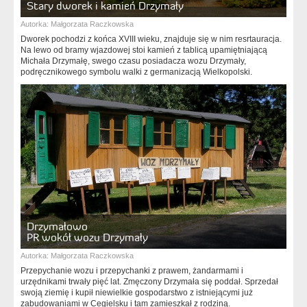
Stary dworek i kamień Drzymały
Autorka:
Małgorzata Raczkowska
Dworek pochodzi z końca XVIII wieku, znajduje się w nim resrtauracja.
Na lewo od bramy wjazdowej stoi kamień z tablicą upamiętniającą
Michała Drzymałę, swego czasu posiadacza wozu Drzymały,
podręcznikowego symbolu walki z germanizacją Wielkopolski.
Drzymałowo
PR wokół wozu Drzymały
Autorka:
Małgorzata Raczkowska
Przepychanie wozu i przepychanki z prawem, żandarmami i
urzędnikami trwały pięć lat. Zmęczony Drzymała się poddał. Sprzedał
swoją ziemię i kupił niewielkie gospodarstwo z istniejącymi już
zabudowaniami w Cegielsku i tam zamieszkał z rodziną.