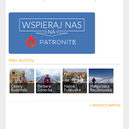
Nasi autorzy
Cezary
Barbara
Halina
Małgorzata
Rudziński
Górecka
Puławska
Raczkowska
»
wszyscy autorzy