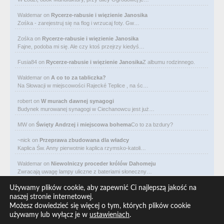
Waldemar
on
Rycerze-rabusie i więzienie Janosika
Zośka - zarejestruj się na flog i wrzucaj foty. Gw…
Zośka
on
Rycerze-rabusie i więzienie Janosika
Fajne, podoba mi się. Ale czy ktoś przejrzy kiedyś…
Fusia84
on
Rycerze-rabusie i więzienie Janosika
Z albumu rodzinnego.
Waldemar
on
A co to za tabliczka?
Na Słowacji w miejscowości Rajecké Teplice , na śc…
robert
on
W murach dawnej synagogi
Budynek murowanej synagogi w Ciechanowcu jest już…
MW
on
Święty Andrzej i miejscowa bohema
Co to za bzdury?
~nick
on
Przeprawa zbudowana dla władcy
Kaplica Św. Anny pierwotnie kaplica rzymsko-katoli…
Waldemar
on
Niewolniczy proceder królów Dahomeju
Zwracają uwagę lampy uliczne z bateriami słoneczny…
Waldemar
on
Adam Asnyk. Poeta z mojego miasta
Używamy plików cookie, aby zapewnić Ci najlepszą jakość na
CIEKAWOSTKA że pod banderą Malty pływa statek m/v…
naszej stronie internetowej.
Możesz dowiedzieć się więcej o tym, których plików cookie
Waldemar
on
Historia na Wawelskim Wzgórzu
używamy lub wyłącz je w
ustawieniach
.
Michał Bogoria Skotnicki (1775–1808). Portret Mich…