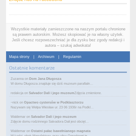
Wszystkie materiały zamieszczone na naszym portalu chronione
są prawem autorskim. Możesz skopiować je na własny użytek.
Jeśli chcesz rozpowszechniać je dla zysku bez zgody redakcji i
autora – szukaj adwokata!
Mapa strony
|
Archiwum
|
Regulamin
Ostatnie komentarze
Zuzanna
on
Dom Jana Długosza
W domu Długosza znajduje się dziś muzeum parafialn…
redakcja
on
Salvador Dali i jego muzeum
Zdjęcia zmienione.
~nick
on
Opactwo cystersów w Podklasztorzu
Nazywam się Wełpa Wiesław ur. 23 06 1936r na Podkl…
Waldemar
on
Salvador Dali i jego muzeum
Zdjęcie domu rodzinnego Salvadora Dali jest obcięt…
Waldemar
on
Ostatni pałac bawełnianego magnata
W Łodzi, obok Manufaktury, przy ulicy Ogrodowej je…