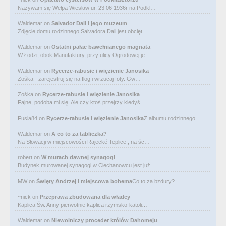
Nazywam się Wełpa Wiesław ur. 23 06 1936r na Podkl…
Waldemar
on
Salvador Dali i jego muzeum
Zdjęcie domu rodzinnego Salvadora Dali jest obcięt…
Waldemar
on
Ostatni pałac bawełnianego magnata
W Łodzi, obok Manufaktury, przy ulicy Ogrodowej je…
Waldemar
on
Rycerze-rabusie i więzienie Janosika
Zośka - zarejestruj się na flog i wrzucaj foty. Gw…
Zośka
on
Rycerze-rabusie i więzienie Janosika
Fajne, podoba mi się. Ale czy ktoś przejrzy kiedyś…
Fusia84
on
Rycerze-rabusie i więzienie Janosika
Z albumu rodzinnego.
Waldemar
on
A co to za tabliczka?
Na Słowacji w miejscowości Rajecké Teplice , na śc…
robert
on
W murach dawnej synagogi
Budynek murowanej synagogi w Ciechanowcu jest już…
MW
on
Święty Andrzej i miejscowa bohema
Co to za bzdury?
~nick
on
Przeprawa zbudowana dla władcy
Kaplica Św. Anny pierwotnie kaplica rzymsko-katoli…
Waldemar
on
Niewolniczy proceder królów Dahomeju