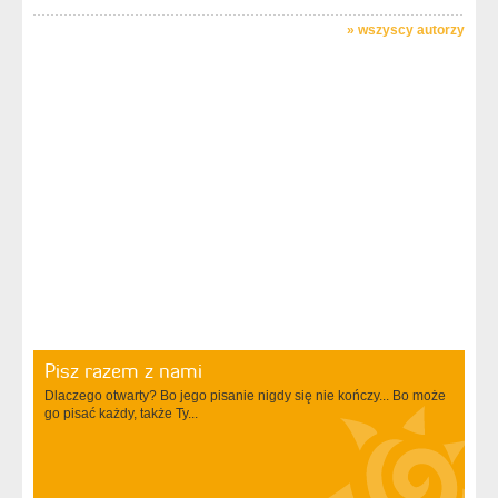
»
wszyscy autorzy
Pisz razem z nami
Dlaczego otwarty? Bo jego pisanie nigdy się nie kończy... Bo może
go pisać każdy, także Ty...