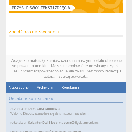
PRZYŚLIJ SWÓJ TEKST I ZDJĘCIA
Znajdź nas na Facebooku
Wszystkie materiały zamieszczone na naszym portalu chronione
są prawem autorskim. Możesz skopiować je na własny użytek.
Jeśli chcesz rozpowszechniać je dla zysku bez zgody redakcji i
autora – szukaj adwokata!
Mapa strony
|
Archiwum
|
Regulamin
Ostatnie komentarze
Zuzanna
on
Dom Jana Długosza
W domu Długosza znajduje się dziś muzeum parafialn…
redakcja
on
Salvador Dali i jego muzeum
Zdjęcia zmienione.
~nick
on
Opactwo cystersów w Podklasztorzu