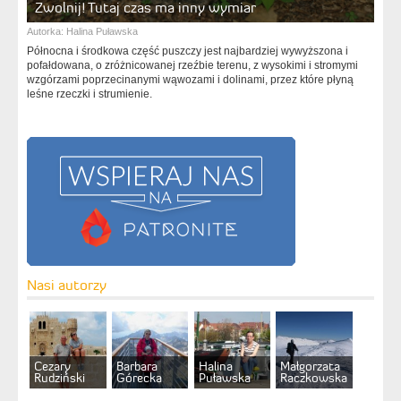
Zwolnij! Tutaj czas ma inny wymiar
Autorka:
Halina Puławska
Północna i środkowa część puszczy jest najbardziej wywyższona i
pofałdowana, o zróżnicowanej rzeźbie terenu, z wysokimi i stromymi
wzgórzami poprzecinanymi wąwozami i dolinami, przez które płyną
leśne rzeczki i strumienie.
Nasi autorzy
Cezary
Barbara
Halina
Małgorzata
Rudziński
Górecka
Puławska
Raczkowska