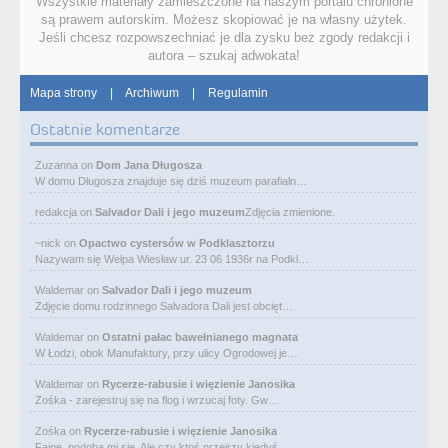
Wszystkie materiały zamieszczone na naszym portalu chronione
są prawem autorskim. Możesz skopiować je na własny użytek.
Jeśli chcesz rozpowszechniać je dla zysku bez zgody redakcji i
autora – szukaj adwokata!
Mapa strony
|
Archiwum
|
Regulamin
Ostatnie komentarze
Zuzanna
on
Dom Jana Długosza
W domu Długosza znajduje się dziś muzeum parafialn…
redakcja
on
Salvador Dali i jego muzeum
Zdjęcia zmienione.
~nick
on
Opactwo cystersów w Podklasztorzu
Nazywam się Wełpa Wiesław ur. 23 06 1936r na Podkl…
Waldemar
on
Salvador Dali i jego muzeum
Zdjęcie domu rodzinnego Salvadora Dali jest obcięt…
Waldemar
on
Ostatni pałac bawełnianego magnata
W Łodzi, obok Manufaktury, przy ulicy Ogrodowej je…
Waldemar
on
Rycerze-rabusie i więzienie Janosika
Zośka - zarejestruj się na flog i wrzucaj foty. Gw…
Zośka
on
Rycerze-rabusie i więzienie Janosika
Fajne, podoba mi się. Ale czy ktoś przejrzy kiedyś…