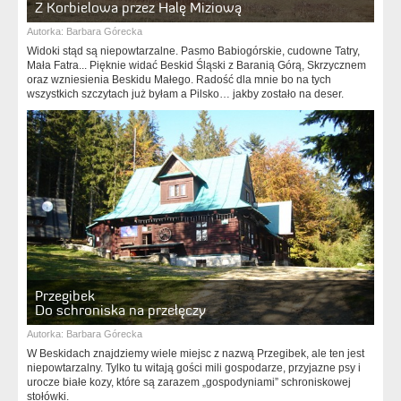
Z Korbielowa przez Halę Miziową
Autorka:
Barbara Górecka
Widoki stąd są niepowtarzalne. Pasmo Babiogórskie, cudowne Tatry,
Mała Fatra... Pięknie widać Beskid Śląski z Baranią Górą, Skrzycznem
oraz wzniesienia Beskidu Małego. Radość dla mnie bo na tych
wszystkich szczytach już byłam a Pilsko… jakby zostało na deser.
Przegibek
Do schroniska na przełęczy
Autorka:
Barbara Górecka
W Beskidach znajdziemy wiele miejsc z nazwą Przegibek, ale ten jest
niepowtarzalny. Tylko tu witają gości mili gospodarze, przyjazne psy i
urocze białe kozy, które są zarazem „gospodyniami” schroniskowej
stołówki.