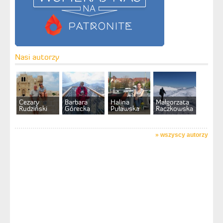
Nasi autorzy
Cezary
Barbara
Halina
Małgorzata
Rudziński
Górecka
Puławska
Raczkowska
»
wszyscy autorzy