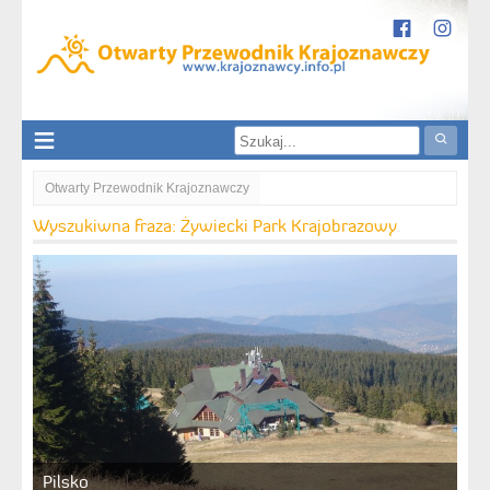
Otwarty Przewodnik Krajoznawczy
Żywiecki Park Krajobrazowy
Wyszukiwna fraza: Żywiecki Park Krajobrazowy
Pilsko