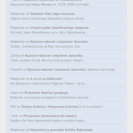
Nazywam się Wełpa Wiesław ur. 23 06 1936r na Podkl…
Waldemar
on
Salvador Dali i jego muzeum
Zdjęcie domu rodzinnego Salvadora Dali jest obcięt…
Waldemar
on
Ostatni pałac bawełnianego magnata
W Łodzi, obok Manufaktury, przy ulicy Ogrodowej je…
Waldemar
on
Rycerze-rabusie i więzienie Janosika
Zośka - zarejestruj się na flog i wrzucaj foty. Gw…
Zośka
on
Rycerze-rabusie i więzienie Janosika
Fajne, podoba mi się. Ale czy ktoś przejrzy kiedyś…
Fusia84
on
Rycerze-rabusie i więzienie Janosika
Z albumu rodzinnego.
Waldemar
on
A co to za tabliczka?
Na Słowacji w miejscowości Rajecké Teplice , na śc…
robert
on
W murach dawnej synagogi
Budynek murowanej synagogi w Ciechanowcu jest już…
MW
on
Święty Andrzej i miejscowa bohema
Co to za bzdury?
~nick
on
Przeprawa zbudowana dla władcy
Kaplica Św. Anny pierwotnie kaplica rzymsko-katoli…
Waldemar
on
Niewolniczy proceder królów Dahomeju