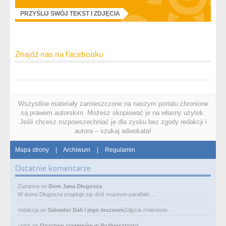
PRZYŚLIJ SWÓJ TEKST I ZDJĘCIA
Znajdź nas na Facebooku
Wszystkie materiały zamieszczone na naszym portalu chronione
są prawem autorskim. Możesz skopiować je na własny użytek.
Jeśli chcesz rozpowszechniać je dla zysku bez zgody redakcji i
autora – szukaj adwokata!
Mapa strony
|
Archiwum
|
Regulamin
Ostatnie komentarze
Zuzanna
on
Dom Jana Długosza
W domu Długosza znajduje się dziś muzeum parafialn…
redakcja
on
Salvador Dali i jego muzeum
Zdjęcia zmienione.
~nick
on
Opactwo cystersów w Podklasztorzu