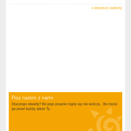
»
wszyscy autorzy
Pisz razem z nami
Dlaczego otwarty? Bo jego pisanie nigdy się nie kończy... Bo może
go pisać każdy, także Ty...