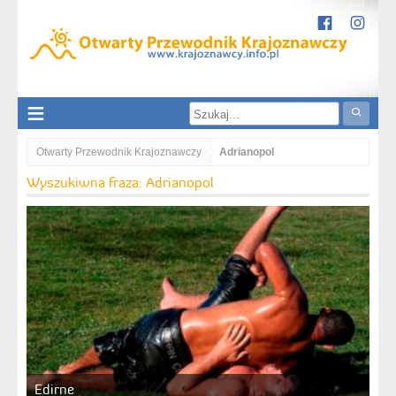
Otwarty Przewodnik Krajoznawczy
Adrianopol
Wyszukiwna fraza: Adrianopol
Edirne