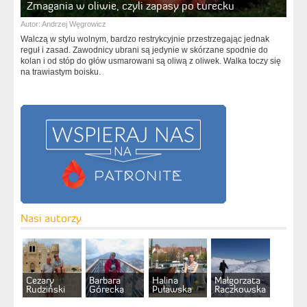
Zmagania w oliwie, czyli zapasy po turecku
Autor:
Andrzej Węgrowicz
Walczą w stylu wolnym, bardzo restrykcyjnie przestrzegając jednak
reguł i zasad. Zawodnicy ubrani są jedynie w skórzane spodnie do
kolan i od stóp do głów usmarowani są oliwą z oliwek. Walka toczy się
na trawiastym boisku.
Nasi autorzy
Cezary
Barbara
Halina
Małgorzata
Rudziński
Górecka
Puławska
Raczkowska