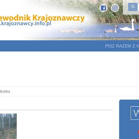
PISZ RAZEM Z 
łkotka