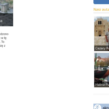
Nasi aut
ka
odzono
 w tę
. To
ię z
Cezary R
Halina P
akt