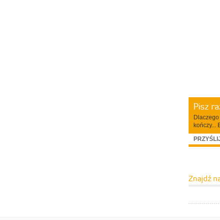
Pisz r
Dlaczego 
kończy... 
PRZYŚLI
Znajdź n