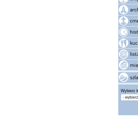
arc
cme
his
kuc
lis
mia
szla
Wybierz k