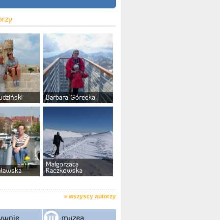
orzy
udziński
Barbara Górecka
Małgorzata
uławska
Raczkowska
»
wszyscy autorzy
ywnie
muzea