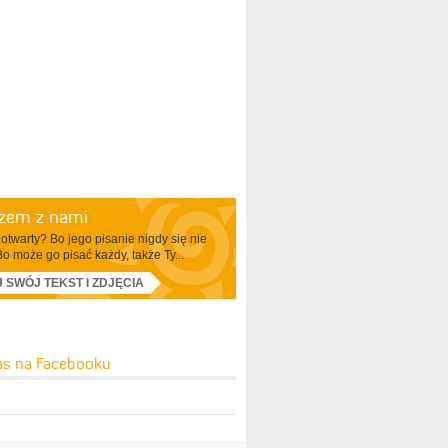
azem z nami
otwarty? Bo jego pisanie nigdy się nie
Bo może go pisać każdy, także Ty...
J SWÓJ TEKST I ZDJĘCIA
as na Facebooku