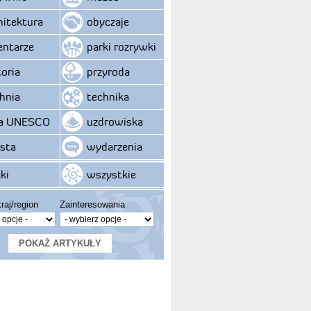
hitektura
obyczaje
ntarze
parki rozrywki
toria
przyroda
hnia
technika
ta UNESCO
uzdrowiska
sta
wydarzenia
ki
wszystkie
raj/region
Zainteresowania