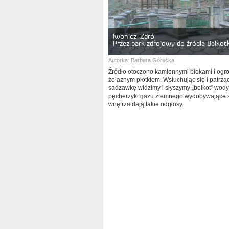
Iwonicz-Zdrój
Przez park zdrojowy do źródła Bełkot
Autorka:
Barbara Górecka
Źródło otoczono kamiennymi blokami i ogr
żelaznym płotkiem. Wsłuchując się i patrząc
sadzawkę widzimy i słyszymy „bełkot” wody
pęcherzyki gazu ziemnego wydobywające s
wnętrza dają takie odgłosy.