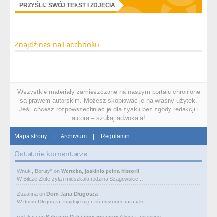
PRZYŚLIJ SWÓJ TEKST I ZDJĘCIA
Znajdź nas na Facebooku
Wszystkie materiały zamieszczone na naszym portalu chronione
są prawem autorskim. Możesz skopiować je na własny użytek.
Jeśli chcesz rozpowszechniać je dla zysku bez zgody redakcji i
autora – szukaj adwokata!
Mapa strony
|
Archiwum
|
Regulamin
Ostatnie komentarze
Wnuk ,,Boruty"
on
Werteba, jaskinia pełna historii
W Bilcze Złote żyła i mieszkała rodzina Szagowskic…
Zuzanna
on
Dom Jana Długosza
W domu Długosza znajduje się dziś muzeum parafialn…
redakcja
on
Salvador Dali i jego muzeum
Zdjęcia zmienione.