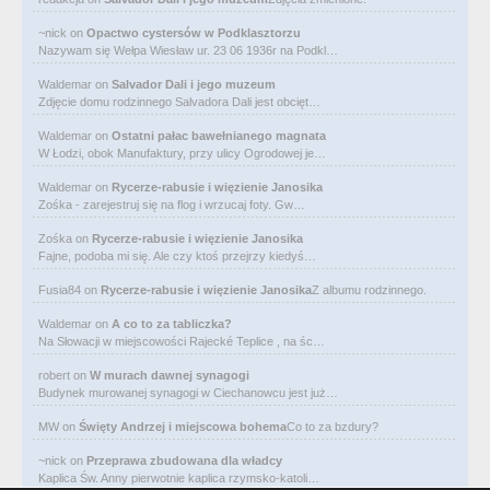
~nick
on
Opactwo cystersów w Podklasztorzu
Nazywam się Wełpa Wiesław ur. 23 06 1936r na Podkl…
Waldemar
on
Salvador Dali i jego muzeum
Zdjęcie domu rodzinnego Salvadora Dali jest obcięt…
Waldemar
on
Ostatni pałac bawełnianego magnata
W Łodzi, obok Manufaktury, przy ulicy Ogrodowej je…
Waldemar
on
Rycerze-rabusie i więzienie Janosika
Zośka - zarejestruj się na flog i wrzucaj foty. Gw…
Zośka
on
Rycerze-rabusie i więzienie Janosika
Fajne, podoba mi się. Ale czy ktoś przejrzy kiedyś…
Fusia84
on
Rycerze-rabusie i więzienie Janosika
Z albumu rodzinnego.
Waldemar
on
A co to za tabliczka?
Na Słowacji w miejscowości Rajecké Teplice , na śc…
robert
on
W murach dawnej synagogi
Budynek murowanej synagogi w Ciechanowcu jest już…
MW
on
Święty Andrzej i miejscowa bohema
Co to za bzdury?
~nick
on
Przeprawa zbudowana dla władcy
Kaplica Św. Anny pierwotnie kaplica rzymsko-katoli…