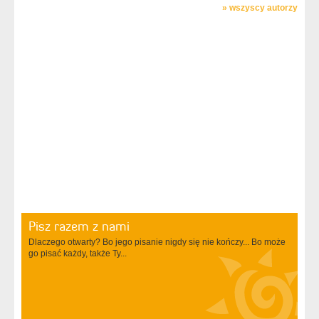
»
wszyscy autorzy
Pisz razem z nami
Dlaczego otwarty? Bo jego pisanie nigdy się nie kończy... Bo może
go pisać każdy, także Ty...