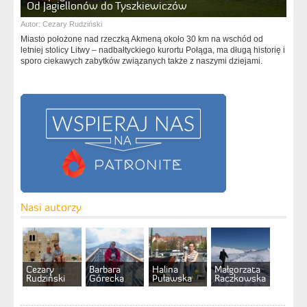
Od Jagiellonów do Tyszkiewiczów
Autor:
Cezary Rudziński
Miasto położone nad rzeczką Akmeną około 30 km na wschód od
letniej stolicy Litwy – nadbałtyckiego kurortu Połąga, ma długą historię i
sporo ciekawych zabytków związanych także z naszymi dziejami.
Nasi autorzy
Cezary
Barbara
Halina
Małgorzata
Rudziński
Górecka
Puławska
Raczkowska