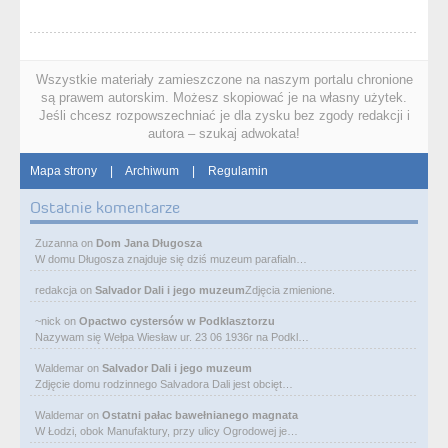
Wszystkie materiały zamieszczone na naszym portalu chronione
są prawem autorskim. Możesz skopiować je na własny użytek.
Jeśli chcesz rozpowszechniać je dla zysku bez zgody redakcji i
autora – szukaj adwokata!
Mapa strony
|
Archiwum
|
Regulamin
Ostatnie komentarze
Zuzanna
on
Dom Jana Długosza
W domu Długosza znajduje się dziś muzeum parafialn…
redakcja
on
Salvador Dali i jego muzeum
Zdjęcia zmienione.
~nick
on
Opactwo cystersów w Podklasztorzu
Nazywam się Wełpa Wiesław ur. 23 06 1936r na Podkl…
Waldemar
on
Salvador Dali i jego muzeum
Zdjęcie domu rodzinnego Salvadora Dali jest obcięt…
Waldemar
on
Ostatni pałac bawełnianego magnata
W Łodzi, obok Manufaktury, przy ulicy Ogrodowej je…