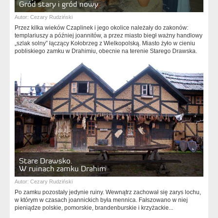
Gród stary i gród nowy
Autor:
Cezary Rudziński
Przez kilka wieków Czaplinek i jego okolice należały do zakonów:
templariuszy a później joannitów, a przez miasto biegł ważny handlowy
„szlak solny” łączący Kołobrzeg z Wielkopolską. Miasto żyło w cieniu
pobliskiego zamku w Drahimiu, obecnie na terenie Starego Drawska.
Stare Drawsko.
W ruinach zamku Drahim
Autor:
Cezary Rudziński
Po zamku pozostały jedynie ruiny. Wewnątrz zachował się zarys lochu,
w którym w czasach joannickich była mennica. Fałszowano w niej
pieniądze polskie, pomorskie, brandenburskie i krzyżackie...