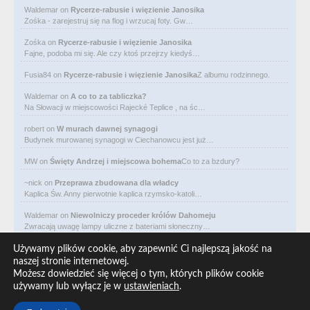
Waldemar
on
Rycerze-rabusie i więzienie Janosika
Zośka - zarejestruj się na flog i wrzucaj foty. Gw…
Zośka
on
Rycerze-rabusie i więzienie Janosika
Fajne, podoba mi się. Ale czy ktoś przejrzy kiedyś…
Fusia84
on
Rycerze-rabusie i więzienie Janosika
Z albumu rodzinnego.
Waldemar
on
A co to za tabliczka?
Na Słowacji w miejscowości Rajecké Teplice , na śc…
robert
on
W murach dawnej synagogi
Budynek murowanej synagogi w Ciechanowcu jest już…
MW
on
Święty Andrzej i miejscowa bohema
Co to za bzdury?
~nick
on
Przeprawa zbudowana dla władcy
Kaplica Św. Anny pierwotnie kaplica rzymsko-katoli…
Waldemar
on
Niewolniczy proceder królów Dahomeju
Zwracają uwagę lampy uliczne z bateriami słoneczny…
Waldemar
on
Adam Asnyk. Poeta z mojego miasta
Używamy plików cookie, aby zapewnić Ci najlepszą jakość na
CIEKAWOSTKA że pod banderą Malty pływa statek m/v…
naszej stronie internetowej.
Możesz dowiedzieć się więcej o tym, których plików cookie
Waldemar
on
Historia na Wawelskim Wzgórzu
używamy lub wyłącz je w
ustawieniach
.
Michał Bogoria Skotnicki (1775–1808). Portret Mich…