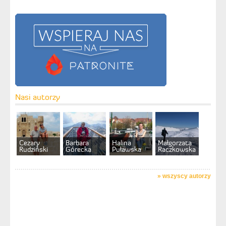
Nasi autorzy
Cezary
Barbara
Halina
Małgorzata
Rudziński
Górecka
Puławska
Raczkowska
»
wszyscy autorzy