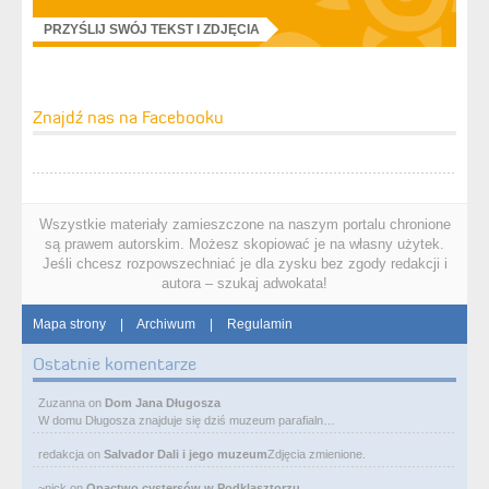
PRZYŚLIJ SWÓJ TEKST I ZDJĘCIA
Znajdź nas na Facebooku
Wszystkie materiały zamieszczone na naszym portalu chronione
są prawem autorskim. Możesz skopiować je na własny użytek.
Jeśli chcesz rozpowszechniać je dla zysku bez zgody redakcji i
autora – szukaj adwokata!
Mapa strony
|
Archiwum
|
Regulamin
Ostatnie komentarze
Zuzanna
on
Dom Jana Długosza
W domu Długosza znajduje się dziś muzeum parafialn…
redakcja
on
Salvador Dali i jego muzeum
Zdjęcia zmienione.
~nick
on
Opactwo cystersów w Podklasztorzu