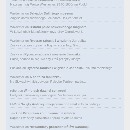
Nazywam się Wełpa Wiesław ur. 23 06 1936r na Podkl…
Waldemar
on
Salvador Dali i jego muzeum
Zdjęcie domu rodzinnego Salvadora Dali jest obcięt…
Waldemar
on
Ostatni pałac bawełnianego magnata
W Łodzi, obok Manufaktury, przy ulicy Ogrodowej je…
Waldemar
on
Rycerze-rabusie i więzienie Janosika
Zośka - zarejestruj się na flog i wrzucaj foty. Gw…
Zośka
on
Rycerze-rabusie i więzienie Janosika
Fajne, podoba mi się. Ale czy ktoś przejrzy kiedyś…
Fusia84
on
Rycerze-rabusie i więzienie Janosika
Z albumu rodzinnego.
Waldemar
on
A co to za tabliczka?
Na Słowacji w miejscowości Rajecké Teplice , na śc…
robert
on
W murach dawnej synagogi
Budynek murowanej synagogi w Ciechanowcu jest już…
MW
on
Święty Andrzej i miejscowa bohema
Co to za bzdury?
~nick
on
Przeprawa zbudowana dla władcy
Kaplica Św. Anny pierwotnie kaplica rzymsko-katoli…
Waldemar
on
Niewolniczy proceder królów Dahomeju