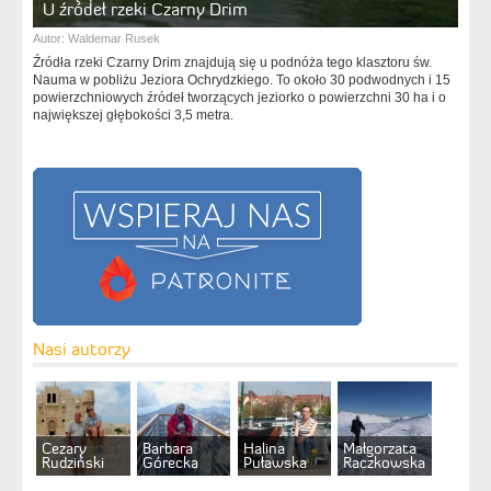
U źródeł rzeki Czarny Drim
Autor:
Waldemar Rusek
Źródła rzeki Czarny Drim znajdują się u podnóża tego klasztoru św.
Nauma w pobliżu Jeziora Ochrydzkiego. To około 30 podwodnych i 15
powierzchniowych źródeł tworzących jeziorko o powierzchni 30 ha i o
największej głębokości 3,5 metra.
Nasi autorzy
Cezary
Barbara
Halina
Małgorzata
Rudziński
Górecka
Puławska
Raczkowska