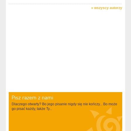
»
wszyscy autorzy
Pisz razem z nami
Dlaczego otwarty? Bo jego pisanie nigdy się nie kończy... Bo może
go pisać każdy, także Ty...