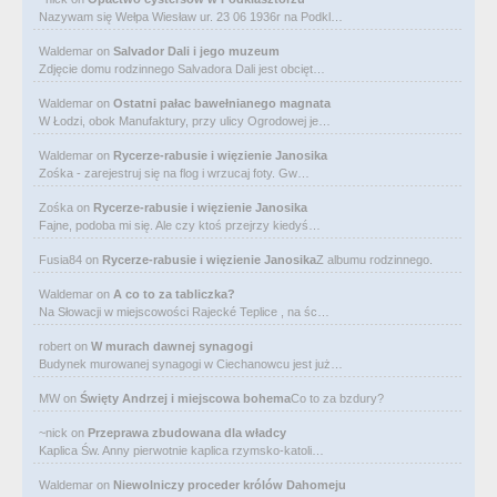
Nazywam się Wełpa Wiesław ur. 23 06 1936r na Podkl…
Waldemar
on
Salvador Dali i jego muzeum
Zdjęcie domu rodzinnego Salvadora Dali jest obcięt…
Waldemar
on
Ostatni pałac bawełnianego magnata
W Łodzi, obok Manufaktury, przy ulicy Ogrodowej je…
Waldemar
on
Rycerze-rabusie i więzienie Janosika
Zośka - zarejestruj się na flog i wrzucaj foty. Gw…
Zośka
on
Rycerze-rabusie i więzienie Janosika
Fajne, podoba mi się. Ale czy ktoś przejrzy kiedyś…
Fusia84
on
Rycerze-rabusie i więzienie Janosika
Z albumu rodzinnego.
Waldemar
on
A co to za tabliczka?
Na Słowacji w miejscowości Rajecké Teplice , na śc…
robert
on
W murach dawnej synagogi
Budynek murowanej synagogi w Ciechanowcu jest już…
MW
on
Święty Andrzej i miejscowa bohema
Co to za bzdury?
~nick
on
Przeprawa zbudowana dla władcy
Kaplica Św. Anny pierwotnie kaplica rzymsko-katoli…
Waldemar
on
Niewolniczy proceder królów Dahomeju