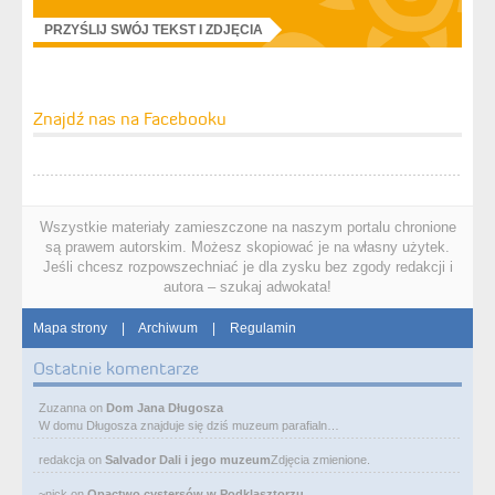
PRZYŚLIJ SWÓJ TEKST I ZDJĘCIA
Znajdź nas na Facebooku
Wszystkie materiały zamieszczone na naszym portalu chronione
są prawem autorskim. Możesz skopiować je na własny użytek.
Jeśli chcesz rozpowszechniać je dla zysku bez zgody redakcji i
autora – szukaj adwokata!
Mapa strony
|
Archiwum
|
Regulamin
Ostatnie komentarze
Zuzanna
on
Dom Jana Długosza
W domu Długosza znajduje się dziś muzeum parafialn…
redakcja
on
Salvador Dali i jego muzeum
Zdjęcia zmienione.
~nick
on
Opactwo cystersów w Podklasztorzu