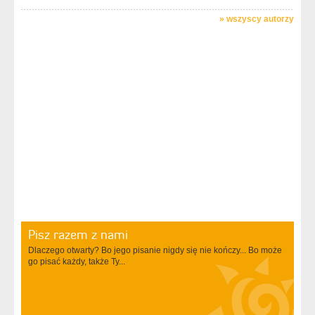
»
wszyscy autorzy
Pisz razem z nami
Dlaczego otwarty? Bo jego pisanie nigdy się nie kończy... Bo może
go pisać każdy, także Ty...