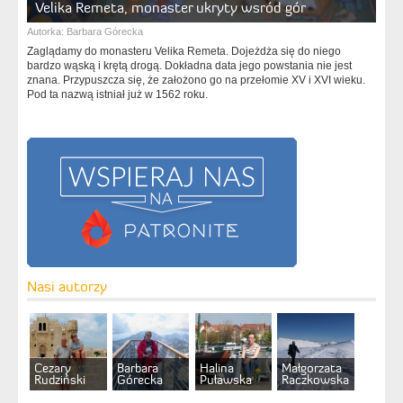
Velika Remeta, monaster ukryty wsród gór
Autorka:
Barbara Górecka
Zaglądamy do monasteru Velika Remeta. Dojeżdża się do niego
bardzo wąską i krętą drogą. Dokładna data jego powstania nie jest
znana. Przypuszcza się, że założono go na przełomie XV i XVI wieku.
Pod ta nazwą istniał już w 1562 roku.
Nasi autorzy
Cezary
Barbara
Halina
Małgorzata
Rudziński
Górecka
Puławska
Raczkowska