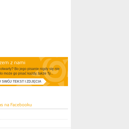
azem z nami
otwarty? Bo jego pisanie nigdy się nie
Bo może go pisać każdy, także Ty...
J SWÓJ TEKST I ZDJĘCIA
as na Facebooku