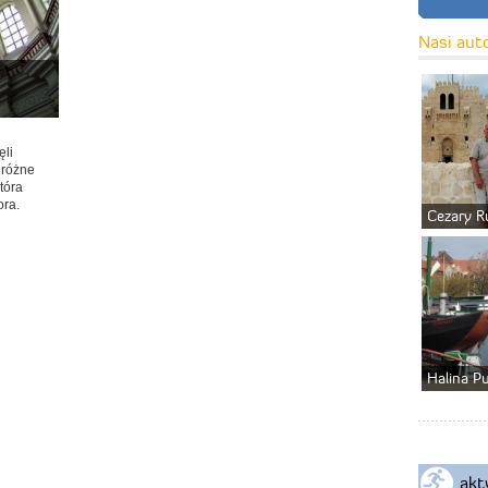
Nasi aut
ęli
 różne
tóra
ora.
Cezary R
Halina P
akt