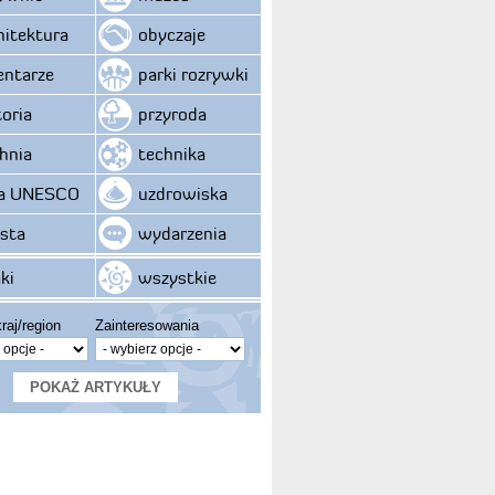
hitektura
obyczaje
ntarze
parki rozrywki
toria
przyroda
hnia
technika
ta UNESCO
uzdrowiska
sta
wydarzenia
ki
wszystkie
raj/region
Zainteresowania