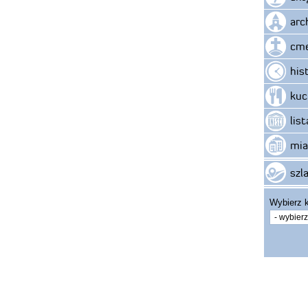
arc
cme
his
kuc
lis
mia
szla
Wybierz k