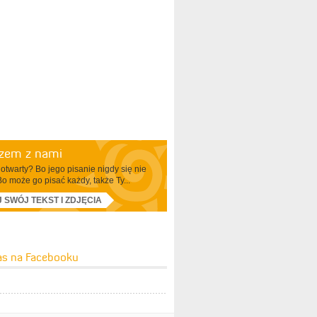
azem z nami
otwarty? Bo jego pisanie nigdy się nie
Bo może go pisać każdy, także Ty...
J SWÓJ TEKST I ZDJĘCIA
as na Facebooku