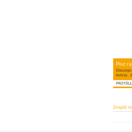
Pisz r
Dlaczego 
kończy... 
PRZYŚLI
Znajdź n