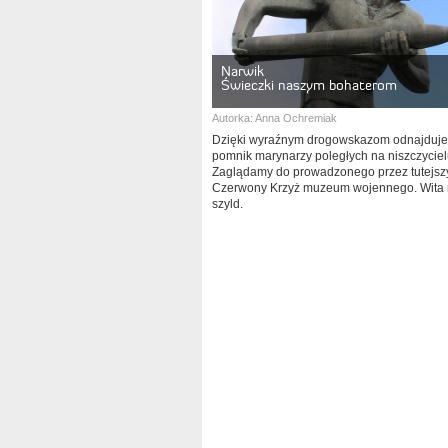
Narwik
Świeczki naszym bohaterom
Autorka:
Anna Ochremiak
Dzięki wyraźnym drogowskazom odnajduj
pomnik marynarzy poległych na niszczycie
Zaglądamy do prowadzonego przez tutejsz
Czerwony Krzyż muzeum wojennego. Wita n
szyld.