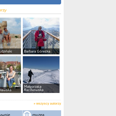
orzy
udziński
Barbara Górecka
Małgorzata
uławska
Raczkowska
»
wszyscy autorzy
ywnie
muzea