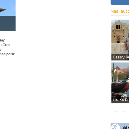
Nasi aut
emy
lu Grom.
y
as polski
Cezary R
Halina P
akt