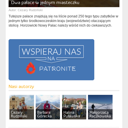
Dwa pałace w jednym miasteczku
Autor:
Cezary Rudziński
Tutejsze pałace znajdują się na liście ponad 250 tego typu zabytków w
jednym tylko środkowoczeskim kraju (województwie) otaczającym
stolicę. Horzowicki Nowy Pałac należy wśród nich do ciekawszych.
Nasi autorzy
Cezary
Barbara
Halina
Małgorzata
Rudziński
Górecka
Puławska
Raczkowska