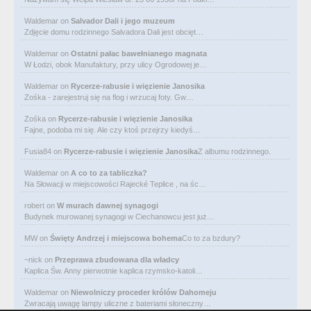
Waldemar
on
Salvador Dali i jego muzeum
Zdjęcie domu rodzinnego Salvadora Dali jest obcięt…
Waldemar
on
Ostatni pałac bawełnianego magnata
W Łodzi, obok Manufaktury, przy ulicy Ogrodowej je…
Waldemar
on
Rycerze-rabusie i więzienie Janosika
Zośka - zarejestruj się na flog i wrzucaj foty. Gw…
Zośka
on
Rycerze-rabusie i więzienie Janosika
Fajne, podoba mi się. Ale czy ktoś przejrzy kiedyś…
Fusia84
on
Rycerze-rabusie i więzienie Janosika
Z albumu rodzinnego.
Waldemar
on
A co to za tabliczka?
Na Słowacji w miejscowości Rajecké Teplice , na śc…
robert
on
W murach dawnej synagogi
Budynek murowanej synagogi w Ciechanowcu jest już…
MW
on
Święty Andrzej i miejscowa bohema
Co to za bzdury?
~nick
on
Przeprawa zbudowana dla władcy
Kaplica Św. Anny pierwotnie kaplica rzymsko-katoli…
Waldemar
on
Niewolniczy proceder królów Dahomeju
Zwracają uwagę lampy uliczne z bateriami słoneczny…