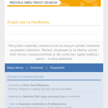
PRZYŚLIJ SWÓJ TEKST I ZDJĘCIA
Znajdź nas na Facebooku
Wszystkie materiały zamieszczone na naszym portalu chronione
są prawem autorskim. Możesz skopiować je na własny użytek.
Jeśli chcesz rozpowszechniać je dla zysku bez zgody redakcji i
autora – szukaj adwokata!
Mapa strony
|
Archiwum
|
Regulamin
Ostatnie komentarze
Zuzanna
on
Dom Jana Długosza
W domu Długosza znajduje się dziś muzeum parafialn…
redakcja
on
Salvador Dali i jego muzeum
Zdjęcia zmienione.
~nick
on
Opactwo cystersów w Podklasztorzu
Nazywam się Wełpa Wiesław ur. 23 06 1936r na Podkl…