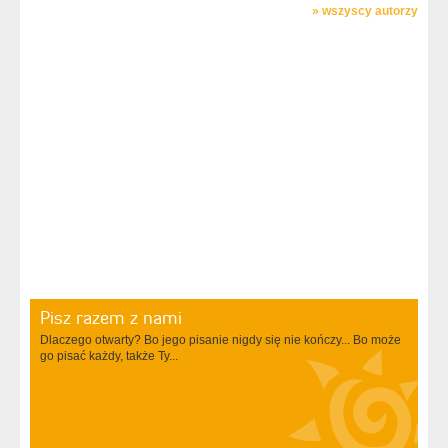
»
wszyscy autorzy
Pisz razem z nami
Dlaczego otwarty? Bo jego pisanie nigdy się nie kończy... Bo może
go pisać każdy, także Ty...