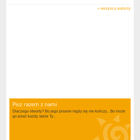
»
wszyscy autorzy
Pisz razem z nami
Dlaczego otwarty? Bo jego pisanie nigdy się nie kończy... Bo może
go pisać każdy, także Ty...