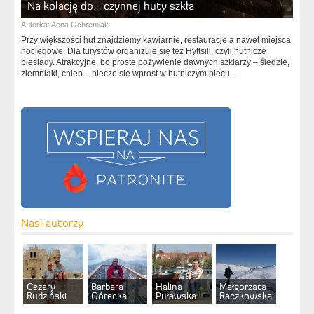
Na kolację do… czynnej huty szkła
Autorka:
Anna Ochremiak
Przy większości hut znajdziemy kawiarnie, restauracje a nawet miejsca
noclegowe. Dla turystów organizuje się też Hyttsill, czyli hutnicze
biesiady. Atrakcyjne, bo proste pożywienie dawnych szklarzy – śledzie,
ziemniaki, chleb – piecze się wprost w hutniczym piecu...
Nasi autorzy
Cezary
Barbara
Halina
Małgorzata
Rudziński
Górecka
Puławska
Raczkowska