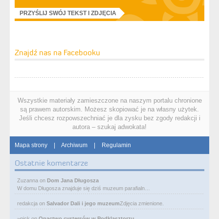
PRZYŚLIJ SWÓJ TEKST I ZDJĘCIA
Znajdź nas na Facebooku
Wszystkie materiały zamieszczone na naszym portalu chronione
są prawem autorskim. Możesz skopiować je na własny użytek.
Jeśli chcesz rozpowszechniać je dla zysku bez zgody redakcji i
autora – szukaj adwokata!
Mapa strony
|
Archiwum
|
Regulamin
Ostatnie komentarze
Zuzanna
on
Dom Jana Długosza
W domu Długosza znajduje się dziś muzeum parafialn…
redakcja
on
Salvador Dali i jego muzeum
Zdjęcia zmienione.
~nick
on
Opactwo cystersów w Podklasztorzu