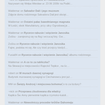
Nazywam się Wełpa Wiesław ur. 23 06 1936r na Podkl…
Waldemar
on
Salvador Dali i jego muzeum
Zdjęcie domu rodzinnego Salvadora Dali jest obcięt…
Waldemar
on
Ostatni pałac bawełnianego magnata
W Łodzi, obok Manufaktury, przy ulicy Ogrodowej je…
Waldemar
on
Rycerze-rabusie i więzienie Janosika
Zośka - zarejestruj się na flog i wrzucaj foty. Gw…
Zośka
on
Rycerze-rabusie i więzienie Janosika
Fajne, podoba mi się. Ale czy ktoś przejrzy kiedyś…
Fusia84
on
Rycerze-rabusie i więzienie Janosika
Z albumu rodzinnego.
Waldemar
on
A co to za tabliczka?
Na Słowacji w miejscowości Rajecké Teplice , na śc…
robert
on
W murach dawnej synagogi
Budynek murowanej synagogi w Ciechanowcu jest już…
MW
on
Święty Andrzej i miejscowa bohema
Co to za bzdury?
~nick
on
Przeprawa zbudowana dla władcy
Kaplica Św. Anny pierwotnie kaplica rzymsko-katoli…
Waldemar
on
Niewolniczy proceder królów Dahomeju