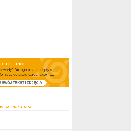
azem z nami
otwarty? Bo jego pisanie nigdy się nie
Bo może go pisać każdy, także Ty...
J SWÓJ TEKST I ZDJĘCIA
as na Facebooku