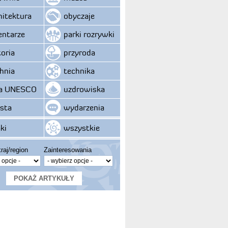
hitektura
obyczaje
ntarze
parki rozrywki
toria
przyroda
hnia
technika
ta UNESCO
uzdrowiska
sta
wydarzenia
ki
wszystkie
raj/region
Zainteresowania