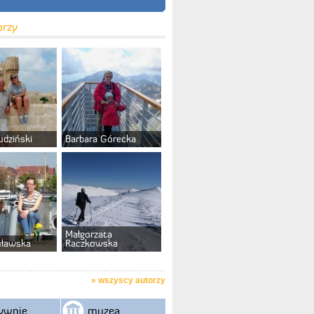
orzy
udziński
Barbara Górecka
Małgorzata
uławska
Raczkowska
»
wszyscy autorzy
ywnie
muzea