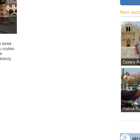
Nasi aut
h belek
u szybko
ne
dzierzy
Cezary R
Halina P
akt