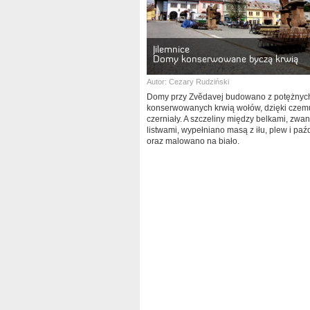
Jilemnice
Domy konserwowane byczą krwią
Autor:
Cezary Rudziński
Domy przy Zvĕdavej budowano z potężnyc
konserwowanych krwią wołów, dzięki czem
czerniały. A szczeliny między belkami, zwa
listwami, wypełniano masą z iłu, plew i paź
oraz malowano na biało.