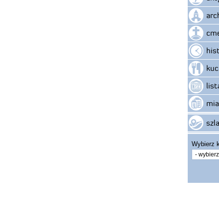
arc
cme
his
kuc
lis
mia
szla
Wybierz k