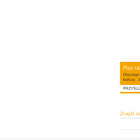
Pisz r
Dlaczego 
kończy... 
PRZYŚLI
Znajdź n