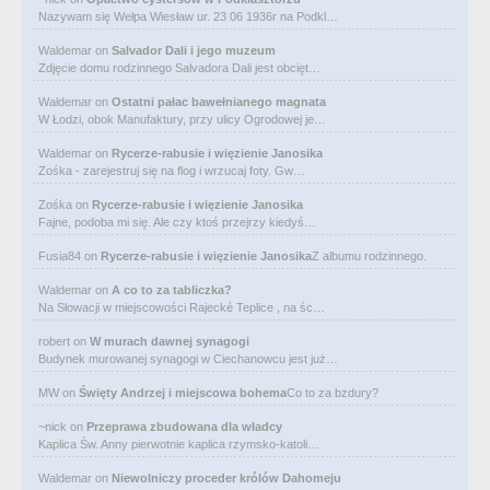
Nazywam się Wełpa Wiesław ur. 23 06 1936r na Podkl…
Waldemar
on
Salvador Dali i jego muzeum
Zdjęcie domu rodzinnego Salvadora Dali jest obcięt…
Waldemar
on
Ostatni pałac bawełnianego magnata
W Łodzi, obok Manufaktury, przy ulicy Ogrodowej je…
Waldemar
on
Rycerze-rabusie i więzienie Janosika
Zośka - zarejestruj się na flog i wrzucaj foty. Gw…
Zośka
on
Rycerze-rabusie i więzienie Janosika
Fajne, podoba mi się. Ale czy ktoś przejrzy kiedyś…
Fusia84
on
Rycerze-rabusie i więzienie Janosika
Z albumu rodzinnego.
Waldemar
on
A co to za tabliczka?
Na Słowacji w miejscowości Rajecké Teplice , na śc…
robert
on
W murach dawnej synagogi
Budynek murowanej synagogi w Ciechanowcu jest już…
MW
on
Święty Andrzej i miejscowa bohema
Co to za bzdury?
~nick
on
Przeprawa zbudowana dla władcy
Kaplica Św. Anny pierwotnie kaplica rzymsko-katoli…
Waldemar
on
Niewolniczy proceder królów Dahomeju