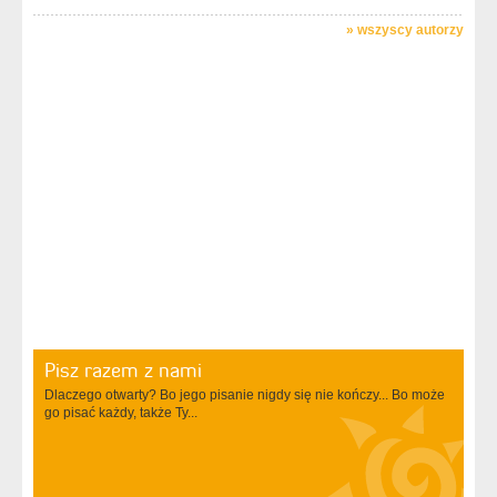
»
wszyscy autorzy
Pisz razem z nami
Dlaczego otwarty? Bo jego pisanie nigdy się nie kończy... Bo może
go pisać każdy, także Ty...