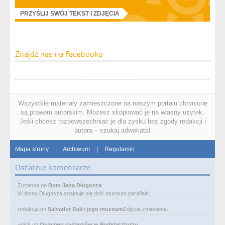
PRZYŚLIJ SWÓJ TEKST I ZDJĘCIA
Znajdź nas na Facebooku
Wszystkie materiały zamieszczone na naszym portalu chronione
są prawem autorskim. Możesz skopiować je na własny użytek.
Jeśli chcesz rozpowszechniać je dla zysku bez zgody redakcji i
autora – szukaj adwokata!
Mapa strony
|
Archiwum
|
Regulamin
Ostatnie komentarze
Zuzanna
on
Dom Jana Długosza
W domu Długosza znajduje się dziś muzeum parafialn…
redakcja
on
Salvador Dali i jego muzeum
Zdjęcia zmienione.
~nick
on
Opactwo cystersów w Podklasztorzu