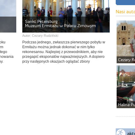
Nasi aut
Sankt Petersburg
Muzeum Ermitażu w Pałacu Zimowym
Autor:
Cezary Rudziński
roku
Podczas jednego, zwłaszcza pierwszego pobytu w
ym
Ermitażu można jednak dokonać w nim tylko
 tego
rekonesansu. Najlepiej z przewodnikiem, aby nie
anowania
przegapić eksponatów najważniejszych. A dopiero
Cezary R
y.
przy następnych okazjach oglądać zbiory
indywidualnie.
Halina P
akt