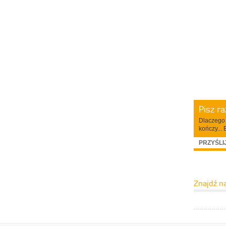
Pisz r
Dlaczego 
kończy... 
PRZYŚLI
Znajdź n