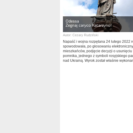
Odessa
Żegnaj caryco Katarzyno!
Autor:
Cezary Rudziński
Napaść i wojna rozpętana 24 lutego 2022 
spowodowała, po głosowaniu elektroniczn
mieszkańców, podjęcie decyzji o usunięciu
pomnika, jednego z symboli rosyjskiego p
nad Ukrainą. Wyrok został właśnie wykonan