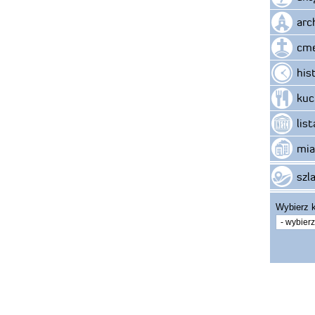
arc
cme
his
kuc
lis
mia
szla
Wybierz k