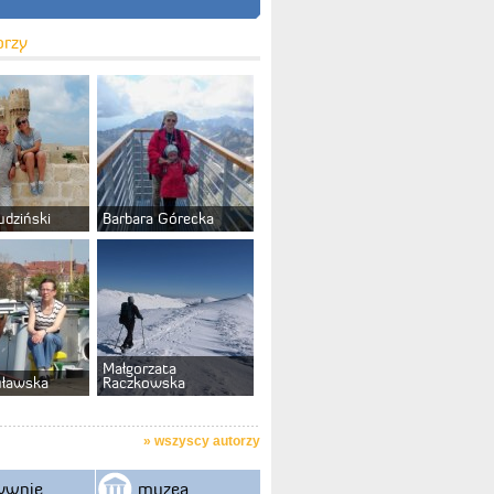
orzy
udziński
Barbara Górecka
Małgorzata
uławska
Raczkowska
»
wszyscy autorzy
ywnie
muzea