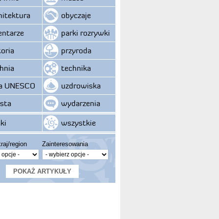
hitektura
obyczaje
ntarze
parki rozrywki
toria
przyroda
hnia
technika
ta UNESCO
uzdrowiska
sta
wydarzenia
ki
wszystkie
raj/region
Zainteresowania