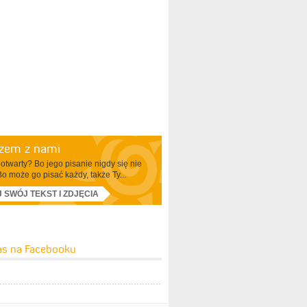
azem z nami
otwarty? Bo jego pisanie nigdy się nie
Bo może go pisać każdy, także Ty...
J SWÓJ TEKST I ZDJĘCIA
as na Facebooku