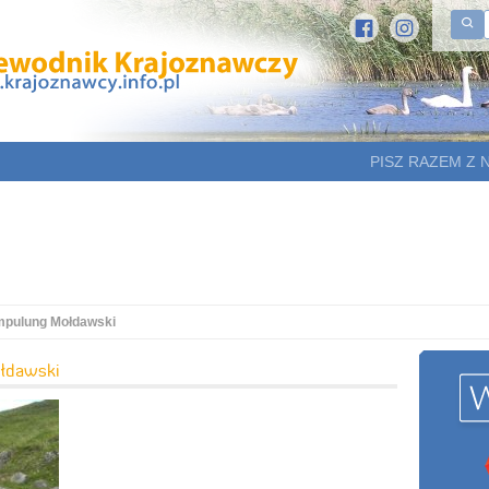
PISZ RAZEM Z 
mpulung Mołdawski
łdawski