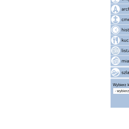
arc
cme
his
kuc
lis
mia
szla
Wybierz k