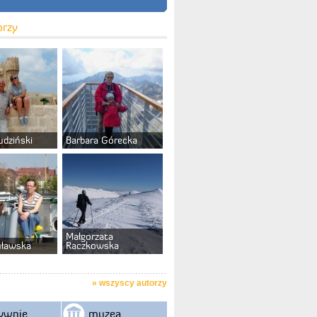
orzy
udziński
Barbara Górecka
Małgorzata
uławska
Raczkowska
»
wszyscy autorzy
ywnie
muzea