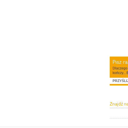
Pisz r
Dlaczego 
kończy... 
PRZYŚLI
Znajdź n