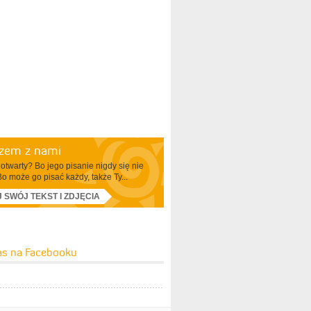
azem z nami
otwarty? Bo jego pisanie nigdy się nie
Bo może go pisać każdy, także Ty...
J SWÓJ TEKST I ZDJĘCIA
as na Facebooku