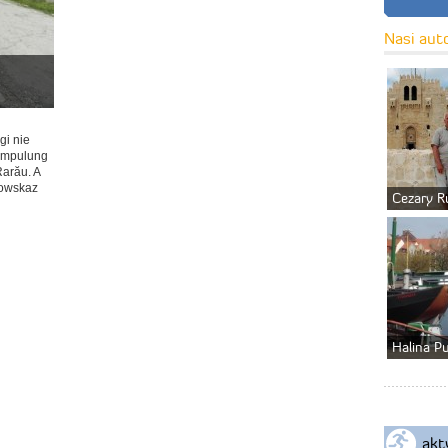
Nasi aut
gi nie
Câmpulung
arău. A
gowskaz
Cezary R
Halina P
akt