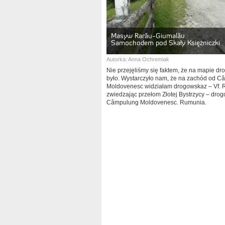
Masyw Rarău-Giumalău
Samochodem pod Skały Księżniczki
Autorka:
Anna Ochremiak
Nie przejęliśmy się faktem, że na mapie dro
było. Wystarczyło nam, że na zachód od 
Moldovenesc widziałam drogowskaz – Vf. R
zwiedzając przełom Złotej Bystrzycy – dro
Câmpulung Moldovenesc. Rumunia.