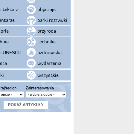
hitektura
obyczaje
ntarze
parki rozrywki
toria
przyroda
hnia
technika
ta UNESCO
uzdrowiska
sta
wydarzenia
ki
wszystkie
raj/region
Zainteresowania