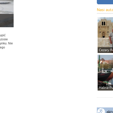
Nasi aut
kupić
szosie
rynku. Nie
tego
Cezary R
Halina P
akt