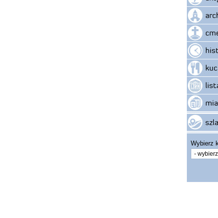
arc
cme
his
kuc
lis
mia
szla
Wybierz k