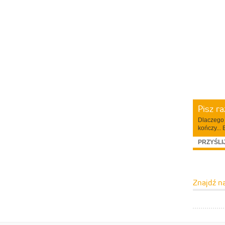
Pisz r
Dlaczego 
kończy... 
PRZYŚLI
Znajdź n