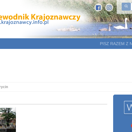
PISZ RAZEM Z 
rycin