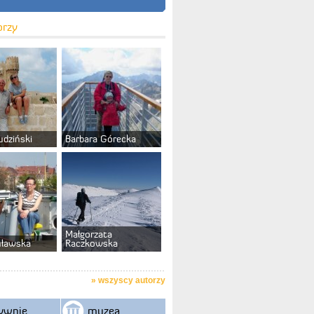
orzy
udziński
Barbara Górecka
Małgorzata
uławska
Raczkowska
»
wszyscy autorzy
ywnie
muzea