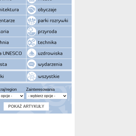
hitektura
obyczaje
ntarze
parki rozrywki
toria
przyroda
hnia
technika
ta UNESCO
uzdrowiska
sta
wydarzenia
ki
wszystkie
raj/region
Zainteresowania