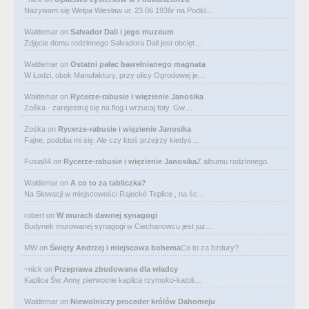
Nazywam się Wełpa Wiesław ur. 23 06 1936r na Podkl…
Waldemar
on
Salvador Dali i jego muzeum
Zdjęcie domu rodzinnego Salvadora Dali jest obcięt…
Waldemar
on
Ostatni pałac bawełnianego magnata
W Łodzi, obok Manufaktury, przy ulicy Ogrodowej je…
Waldemar
on
Rycerze-rabusie i więzienie Janosika
Zośka - zarejestruj się na flog i wrzucaj foty. Gw…
Zośka
on
Rycerze-rabusie i więzienie Janosika
Fajne, podoba mi się. Ale czy ktoś przejrzy kiedyś…
Fusia84
on
Rycerze-rabusie i więzienie Janosika
Z albumu rodzinnego.
Waldemar
on
A co to za tabliczka?
Na Słowacji w miejscowości Rajecké Teplice , na śc…
robert
on
W murach dawnej synagogi
Budynek murowanej synagogi w Ciechanowcu jest już…
MW
on
Święty Andrzej i miejscowa bohema
Co to za bzdury?
~nick
on
Przeprawa zbudowana dla władcy
Kaplica Św. Anny pierwotnie kaplica rzymsko-katoli…
Waldemar
on
Niewolniczy proceder królów Dahomeju