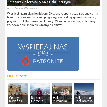
Mazurskie letnisko na szlaku Krutyni
Autor:
Andrzej Węgrowicz
Wieś jest mazurskim letniskiem. Dysponuje sporą bazą noclegową, na
brzegu jeziora jest duży kemping z wypożyczalnią sprzętu wodnego,
przy drodze kilka barów i restauracji. Wśród nowoczesnej zabudowy
zachowało się sporo drewnianych domów.
Nasi autorzy
Cezary
Barbara
Halina
Małgorzata
Rudziński
Górecka
Puławska
Raczkowska