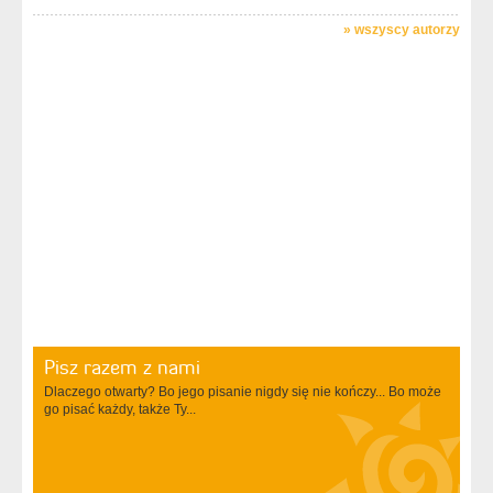
»
wszyscy autorzy
Pisz razem z nami
Dlaczego otwarty? Bo jego pisanie nigdy się nie kończy... Bo może
go pisać każdy, także Ty...