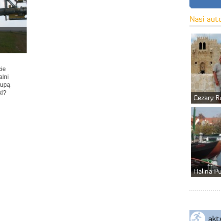
Nasi aut
cie
alni
kupą
ki?
Cezary R
Halina P
akt