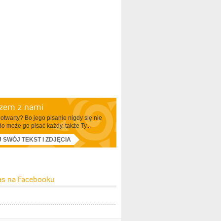
azem z nami
otwarty? Bo jego pisanie nigdy się nie
Bo może go pisać każdy, także Ty...
J SWÓJ TEKST I ZDJĘCIA
as na Facebooku