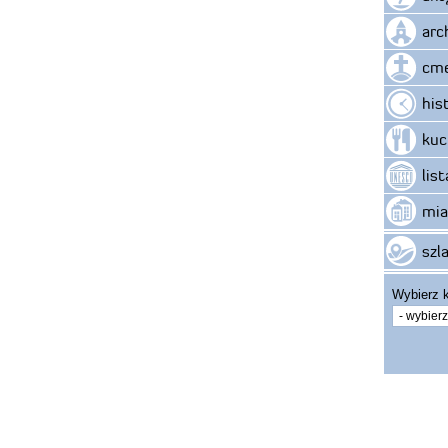
arc
cme
his
kuc
lis
mia
szla
Wybierz k