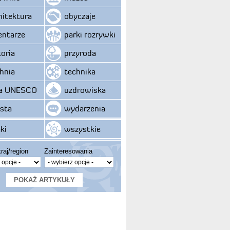
hitektura
obyczaje
ntarze
parki rozrywki
toria
przyroda
hnia
technika
ta UNESCO
uzdrowiska
sta
wydarzenia
ki
wszystkie
raj/region
Zainteresowania