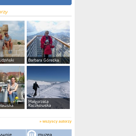
orzy
udziński
Barbara Górecka
Małgorzata
uławska
Raczkowska
»
wszyscy autorzy
ywnie
muzea