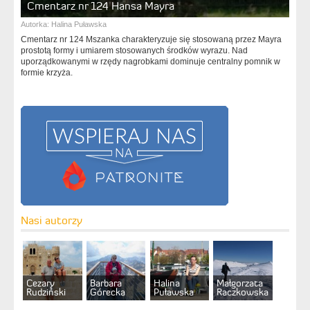
Cmentarz nr 124 Hansa Mayra
Autorka:
Halina Puławska
Cmentarz nr 124 Mszanka charakteryzuje się stosowaną przez Mayra
prostotą formy i umiarem stosowanych środków wyrazu. Nad
uporządkowanymi w rzędy nagrobkami dominuje centralny pomnik w
formie krzyża.
Nasi autorzy
Cezary
Barbara
Halina
Małgorzata
Rudziński
Górecka
Puławska
Raczkowska