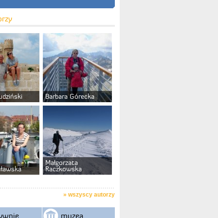
orzy
udziński
Barbara Górecka
Małgorzata
uławska
Raczkowska
»
wszyscy autorzy
ywnie
muzea