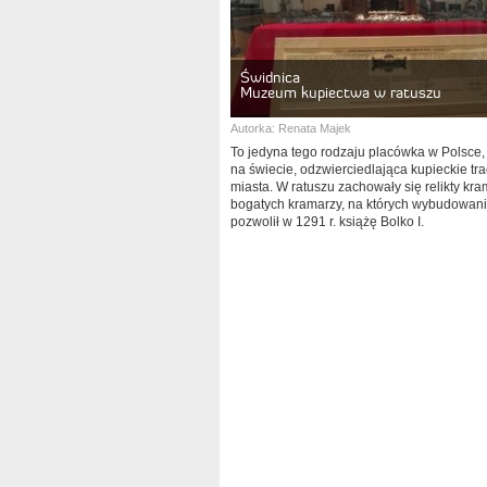
Świdnica
Muzeum kupiectwa w ratuszu
Autorka:
Renata Majek
To jedyna tego rodzaju placówka w Polsce,
na świecie, odzwierciedlająca kupieckie tr
miasta. W ratuszu zachowały się relikty kr
bogatych kramarzy, na których wybudowan
pozwolił w 1291 r. książę Bolko I.