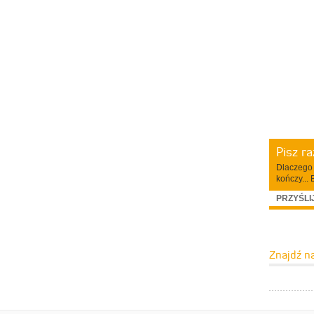
Pisz r
Dlaczego 
kończy... 
PRZYŚLI
Znajdź n