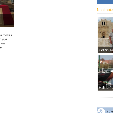
Nasi aut
 a może i
adycje
amów
ie
Cezary R
Halina P
akt