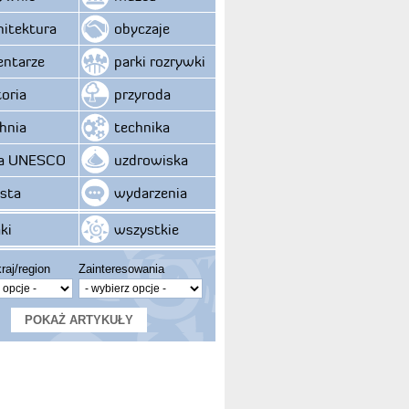
hitektura
obyczaje
ntarze
parki rozrywki
toria
przyroda
hnia
technika
ta UNESCO
uzdrowiska
sta
wydarzenia
ki
wszystkie
raj/region
Zainteresowania