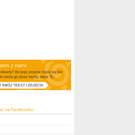
azem z nami
otwarty? Bo jego pisanie nigdy się nie
Bo może go pisać każdy, także Ty...
J SWÓJ TEKST I ZDJĘCIA
as na Facebooku