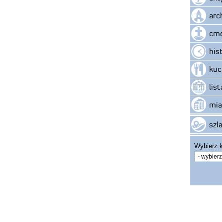
arc
cme
his
kuc
lis
mia
szla
Wybierz k