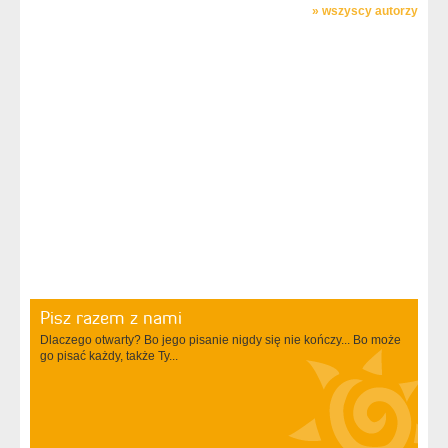
»
wszyscy autorzy
Pisz razem z nami
Dlaczego otwarty? Bo jego pisanie nigdy się nie kończy... Bo może
go pisać każdy, także Ty...