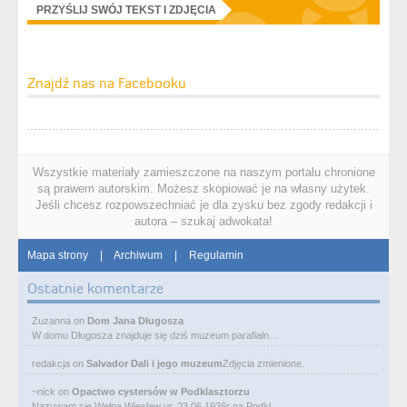
PRZYŚLIJ SWÓJ TEKST I ZDJĘCIA
Znajdź nas na Facebooku
Wszystkie materiały zamieszczone na naszym portalu chronione
są prawem autorskim. Możesz skopiować je na własny użytek.
Jeśli chcesz rozpowszechniać je dla zysku bez zgody redakcji i
autora – szukaj adwokata!
Mapa strony
|
Archiwum
|
Regulamin
Ostatnie komentarze
Zuzanna
on
Dom Jana Długosza
W domu Długosza znajduje się dziś muzeum parafialn…
redakcja
on
Salvador Dali i jego muzeum
Zdjęcia zmienione.
~nick
on
Opactwo cystersów w Podklasztorzu
Nazywam się Wełpa Wiesław ur. 23 06 1936r na Podkl…