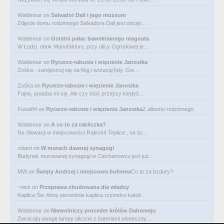
Waldemar
on
Salvador Dali i jego muzeum
Zdjęcie domu rodzinnego Salvadora Dali jest obcięt…
Waldemar
on
Ostatni pałac bawełnianego magnata
W Łodzi, obok Manufaktury, przy ulicy Ogrodowej je…
Waldemar
on
Rycerze-rabusie i więzienie Janosika
Zośka - zarejestruj się na flog i wrzucaj foty. Gw…
Zośka
on
Rycerze-rabusie i więzienie Janosika
Fajne, podoba mi się. Ale czy ktoś przejrzy kiedyś…
Fusia84
on
Rycerze-rabusie i więzienie Janosika
Z albumu rodzinnego.
Waldemar
on
A co to za tabliczka?
Na Słowacji w miejscowości Rajecké Teplice , na śc…
robert
on
W murach dawnej synagogi
Budynek murowanej synagogi w Ciechanowcu jest już…
MW
on
Święty Andrzej i miejscowa bohema
Co to za bzdury?
~nick
on
Przeprawa zbudowana dla władcy
Kaplica Św. Anny pierwotnie kaplica rzymsko-katoli…
Waldemar
on
Niewolniczy proceder królów Dahomeju
Zwracają uwagę lampy uliczne z bateriami słoneczny…