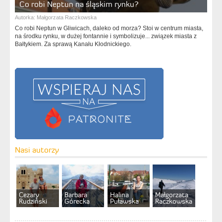
Co robi Neptun na śląskim rynku?
Autorka:
Małgorzata Raczkowska
Co robi Neptun w Gliwicach, daleko od morza? Stoi w centrum miasta,
na środku rynku, w dużej fontannie i symbolizuje... związek miasta z
Bałtykiem. Za sprawą Kanału Kłodnickiego.
Nasi autorzy
Cezary
Barbara
Halina
Małgorzata
Rudziński
Górecka
Puławska
Raczkowska