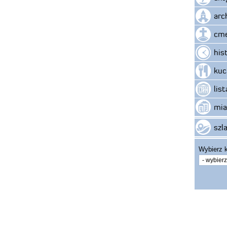
arc
cme
his
kuc
lis
mia
szla
Wybierz k