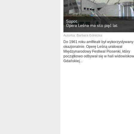
Sopot
Opera Leśna ma sto pięć lat
Autorka:
Barbara Górecka
Do 1961 roku amfiteatr był wykorzystywany 
okazjonalnie. Operę Leśną uratował
Międzynarodowy Festiwal Piosenki, który
początkowo odbywał się w hali widowiskow
Gdańskiej...