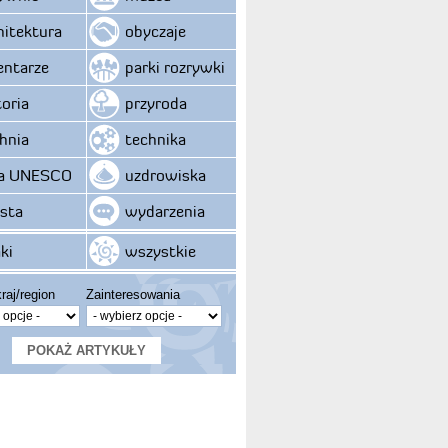
hitektura
obyczaje
ntarze
parki rozrywki
toria
przyroda
hnia
technika
ta UNESCO
uzdrowiska
sta
wydarzenia
ki
wszystkie
raj/region
Zainteresowania