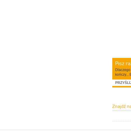
Pisz r
Dlaczego 
kończy... 
PRZYŚLI
Znajdź n