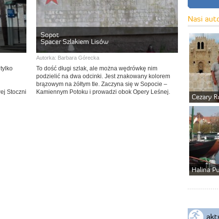
Nasi aut
Sopot
Spacer Szlakiem Lisów
Autorka:
Barbara Górecka
tylko
To dość długi szlak, ale można wędrówkę nim
podzielić na dwa odcinki. Jest znakowany kolorem
brązowym na żółtym tle. Zaczyna się w Sopocie –
ej Stoczni
Kamiennym Potoku i prowadzi obok Opery Leśnej.
Cezary R
Halina P
akt