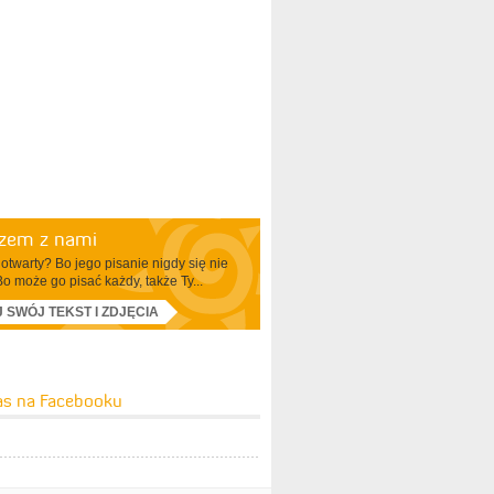
azem z nami
otwarty? Bo jego pisanie nigdy się nie
Bo może go pisać każdy, także Ty...
J SWÓJ TEKST I ZDJĘCIA
as na Facebooku