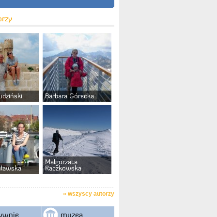
orzy
udziński
Barbara Górecka
Małgorzata
uławska
Raczkowska
»
wszyscy autorzy
ywnie
muzea