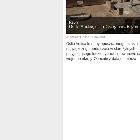
Rzym
Ostia Antica, starożytny port Rzymu
Autorka:
Halina Puławska
Ostia Antica to ruiny opuszczonego miasta i
największego portu czasów starożytnych,
przyjmującego łodzie rybackie, towarowe c
wojenne okręty. Obecnie z dala od morza.