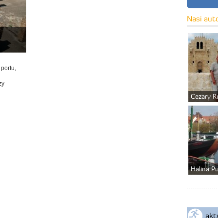
Nasi aut
 portu,
zy
Cezary R
Halina P
akt