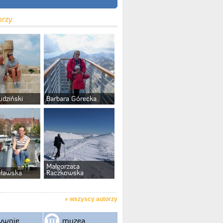
orzy
udziński
Barbara Górecka
Małgorzata
uławska
Raczkowska
»
wszyscy autorzy
ywnie
muzea