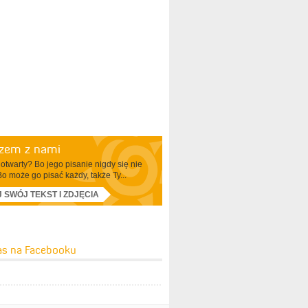
azem z nami
otwarty? Bo jego pisanie nigdy się nie
Bo może go pisać każdy, także Ty...
J SWÓJ TEKST I ZDJĘCIA
as na Facebooku