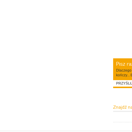
Pisz r
Dlaczego 
kończy... 
PRZYŚLI
Znajdź n