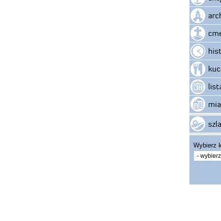
arc
cme
his
kuc
lis
mia
szla
Wybierz k