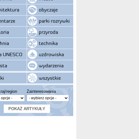
hitektura
obyczaje
ntarze
parki rozrywki
toria
przyroda
hnia
technika
ta UNESCO
uzdrowiska
sta
wydarzenia
ki
wszystkie
raj/region
Zainteresowania