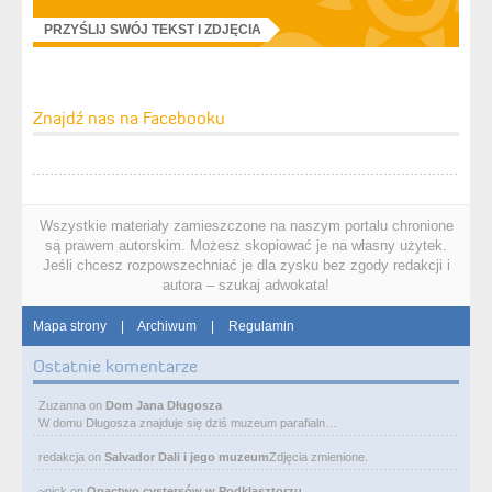
PRZYŚLIJ SWÓJ TEKST I ZDJĘCIA
Znajdź nas na Facebooku
Wszystkie materiały zamieszczone na naszym portalu chronione
są prawem autorskim. Możesz skopiować je na własny użytek.
Jeśli chcesz rozpowszechniać je dla zysku bez zgody redakcji i
autora – szukaj adwokata!
Mapa strony
|
Archiwum
|
Regulamin
Ostatnie komentarze
Zuzanna
on
Dom Jana Długosza
W domu Długosza znajduje się dziś muzeum parafialn…
redakcja
on
Salvador Dali i jego muzeum
Zdjęcia zmienione.
~nick
on
Opactwo cystersów w Podklasztorzu