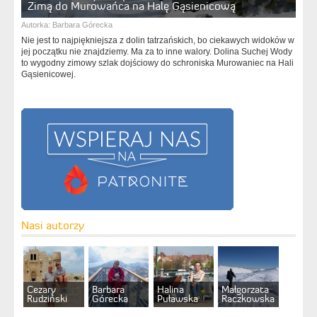
Zimą do Murowańca na Halę Gąsienicową
Autorka:
Barbara Górecka
Nie jest to najpiękniejsza z dolin tatrzańskich, bo ciekawych widoków w
jej początku nie znajdziemy. Ma za to inne walory. Dolina Suchej Wody
to wygodny zimowy szlak dojściowy do schroniska Murowaniec na Hali
Gąsienicowej.
Nasi autorzy
Cezary
Barbara
Halina
Małgorzata
Rudziński
Górecka
Puławska
Raczkowska