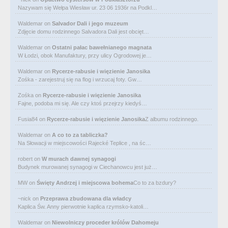
Nazywam się Wełpa Wiesław ur. 23 06 1936r na Podkl…
Waldemar
on
Salvador Dali i jego muzeum
Zdjęcie domu rodzinnego Salvadora Dali jest obcięt…
Waldemar
on
Ostatni pałac bawełnianego magnata
W Łodzi, obok Manufaktury, przy ulicy Ogrodowej je…
Waldemar
on
Rycerze-rabusie i więzienie Janosika
Zośka - zarejestruj się na flog i wrzucaj foty. Gw…
Zośka
on
Rycerze-rabusie i więzienie Janosika
Fajne, podoba mi się. Ale czy ktoś przejrzy kiedyś…
Fusia84
on
Rycerze-rabusie i więzienie Janosika
Z albumu rodzinnego.
Waldemar
on
A co to za tabliczka?
Na Słowacji w miejscowości Rajecké Teplice , na śc…
robert
on
W murach dawnej synagogi
Budynek murowanej synagogi w Ciechanowcu jest już…
MW
on
Święty Andrzej i miejscowa bohema
Co to za bzdury?
~nick
on
Przeprawa zbudowana dla władcy
Kaplica Św. Anny pierwotnie kaplica rzymsko-katoli…
Waldemar
on
Niewolniczy proceder królów Dahomeju