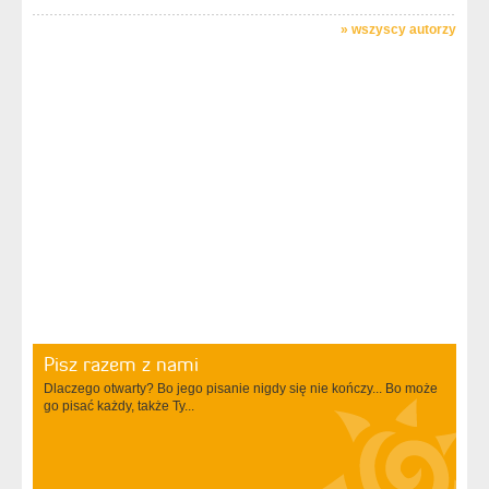
»
wszyscy autorzy
Pisz razem z nami
Dlaczego otwarty? Bo jego pisanie nigdy się nie kończy... Bo może
go pisać każdy, także Ty...