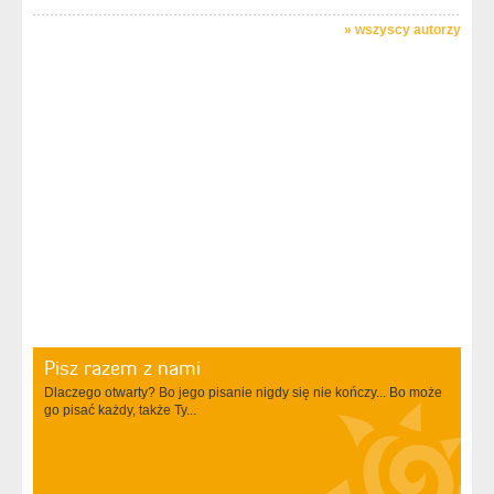
»
wszyscy autorzy
Pisz razem z nami
Dlaczego otwarty? Bo jego pisanie nigdy się nie kończy... Bo może
go pisać każdy, także Ty...