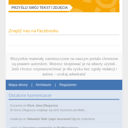
PRZYŚLIJ SWÓJ TEKST I ZDJĘCIA
Znajdź nas na Facebooku
Wszystkie materiały zamieszczone na naszym portalu chronione
są prawem autorskim. Możesz skopiować je na własny użytek.
Jeśli chcesz rozpowszechniać je dla zysku bez zgody redakcji i
autora – szukaj adwokata!
Mapa strony
|
Archiwum
|
Regulamin
Ostatnie komentarze
Zuzanna
on
Dom Jana Długosza
W domu Długosza znajduje się dziś muzeum parafialn…
redakcja
on
Salvador Dali i jego muzeum
Zdjęcia zmienione.
~nick
on
Opactwo cystersów w Podklasztorzu