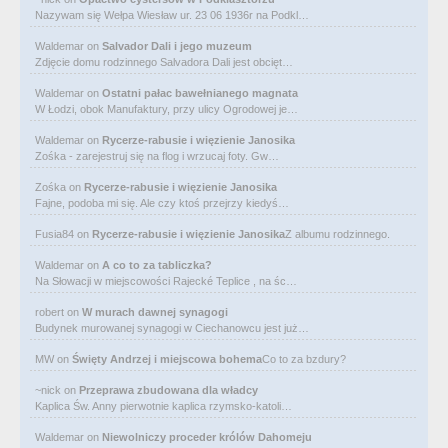
Nazywam się Wełpa Wiesław ur. 23 06 1936r na Podkl…
Waldemar
on
Salvador Dali i jego muzeum
Zdjęcie domu rodzinnego Salvadora Dali jest obcięt…
Waldemar
on
Ostatni pałac bawełnianego magnata
W Łodzi, obok Manufaktury, przy ulicy Ogrodowej je…
Waldemar
on
Rycerze-rabusie i więzienie Janosika
Zośka - zarejestruj się na flog i wrzucaj foty. Gw…
Zośka
on
Rycerze-rabusie i więzienie Janosika
Fajne, podoba mi się. Ale czy ktoś przejrzy kiedyś…
Fusia84
on
Rycerze-rabusie i więzienie Janosika
Z albumu rodzinnego.
Waldemar
on
A co to za tabliczka?
Na Słowacji w miejscowości Rajecké Teplice , na śc…
robert
on
W murach dawnej synagogi
Budynek murowanej synagogi w Ciechanowcu jest już…
MW
on
Święty Andrzej i miejscowa bohema
Co to za bzdury?
~nick
on
Przeprawa zbudowana dla władcy
Kaplica Św. Anny pierwotnie kaplica rzymsko-katoli…
Waldemar
on
Niewolniczy proceder królów Dahomeju