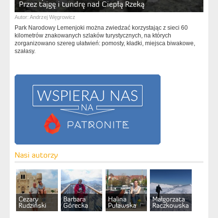
Przez tajgę i tundrę nad Ciepłą Rzeką
Autor:
Andrzej Węgrowicz
Park Narodowy Lemenjoki można zwiedzać korzystając z sieci 60
kilometrów znakowanych szlaków turystycznych, na których
zorganizowano szereg ułatwień: pomosty, kładki, miejsca biwakowe,
szałasy.
Nasi autorzy
Cezary
Barbara
Halina
Małgorzata
Rudziński
Górecka
Puławska
Raczkowska