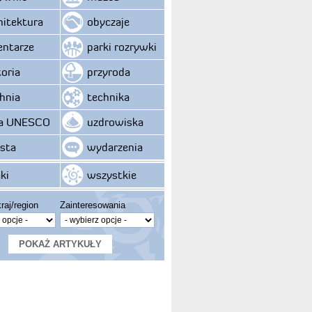
hitektura
obyczaje
ntarze
parki rozrywki
toria
przyroda
hnia
technika
ta UNESCO
uzdrowiska
sta
wydarzenia
ki
wszystkie
raj/region
Zainteresowania