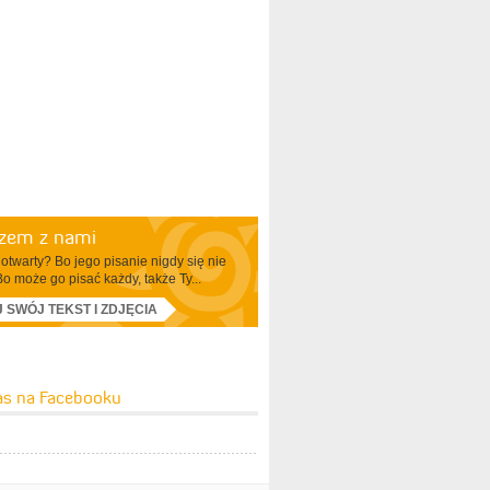
azem z nami
otwarty? Bo jego pisanie nigdy się nie
Bo może go pisać każdy, także Ty...
J SWÓJ TEKST I ZDJĘCIA
as na Facebooku