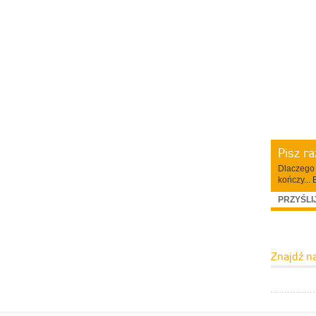
Pisz r
Dlaczego 
kończy... 
PRZYŚLI
Znajdź n