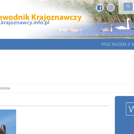
PISZ RAZEM Z 
acenza