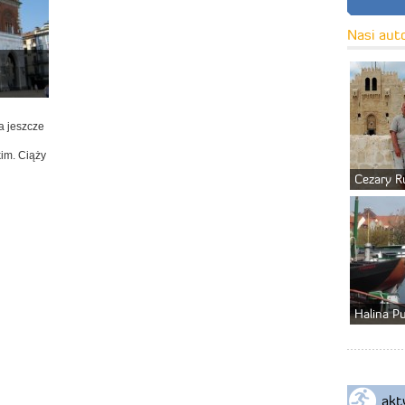
Nasi aut
a jeszcze
kim. Ciąży
Cezary R
Halina P
akt