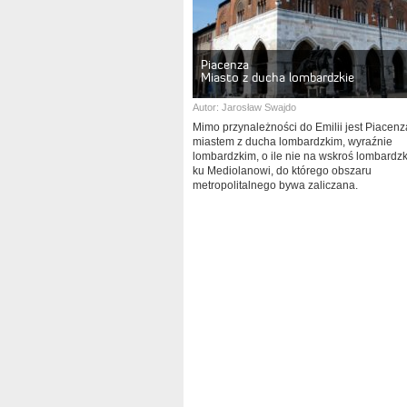
Piacenza
Miasto z ducha lombardzkie
Autor:
Jarosław Swajdo
Mimo przynależności do Emilii jest Piacenz
miastem z ducha lombardzkim, wyraźnie
lombardzkim, o ile nie na wskroś lombardz
ku Mediolanowi, do którego obszaru
metropolitalnego bywa zaliczana.