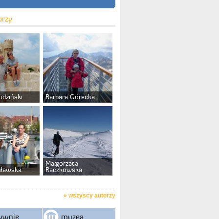
orzy
udziński
Barbara Górecka
Małgorzata
uławska
Raczkowska
»
wszyscy autorzy
ywnie
muzea