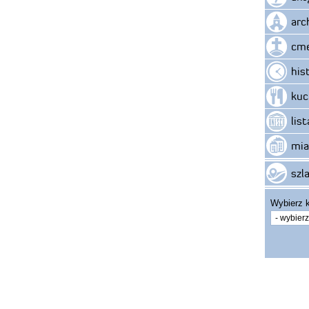
arc
cme
his
kuc
lis
mia
szla
Wybierz k