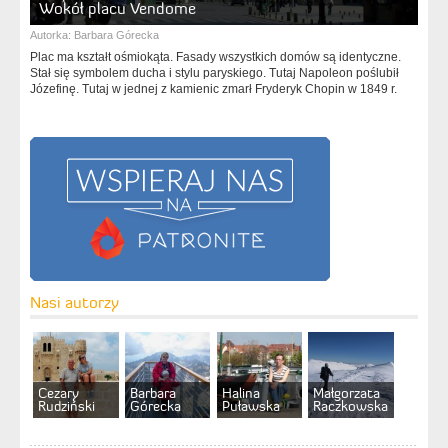
Wokół placu Vendome
Autorka:
Barbara Górecka
Plac ma kształt ośmiokąta. Fasady wszystkich domów są identyczne.
Stał się symbolem ducha i stylu paryskiego. Tutaj Napoleon poślubił
Józefinę. Tutaj w jednej z kamienic zmarł Fryderyk Chopin w 1849 r.
Nasi autorzy
Cezary
Barbara
Halina
Małgorzata
Rudziński
Górecka
Puławska
Raczkowska