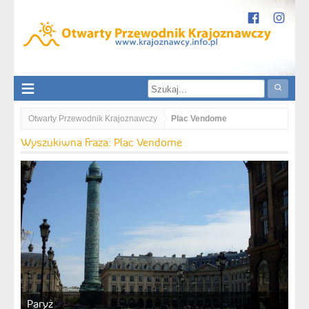
Otwarty Przewodnik Krajoznawczy
Plac Vendome
Wyszukiwna fraza: Plac Vendome
Paryż