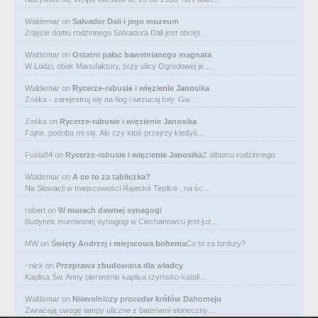
Waldemar
on
Salvador Dali i jego muzeum
Zdjęcie domu rodzinnego Salvadora Dali jest obcięt…
Waldemar
on
Ostatni pałac bawełnianego magnata
W Łodzi, obok Manufaktury, przy ulicy Ogrodowej je…
Waldemar
on
Rycerze-rabusie i więzienie Janosika
Zośka - zarejestruj się na flog i wrzucaj foty. Gw…
Zośka
on
Rycerze-rabusie i więzienie Janosika
Fajne, podoba mi się. Ale czy ktoś przejrzy kiedyś…
Fusia84
on
Rycerze-rabusie i więzienie Janosika
Z albumu rodzinnego.
Waldemar
on
A co to za tabliczka?
Na Słowacji w miejscowości Rajecké Teplice , na śc…
robert
on
W murach dawnej synagogi
Budynek murowanej synagogi w Ciechanowcu jest już…
MW
on
Święty Andrzej i miejscowa bohema
Co to za bzdury?
~nick
on
Przeprawa zbudowana dla władcy
Kaplica Św. Anny pierwotnie kaplica rzymsko-katoli…
Waldemar
on
Niewolniczy proceder królów Dahomeju
Zwracają uwagę lampy uliczne z bateriami słoneczny…