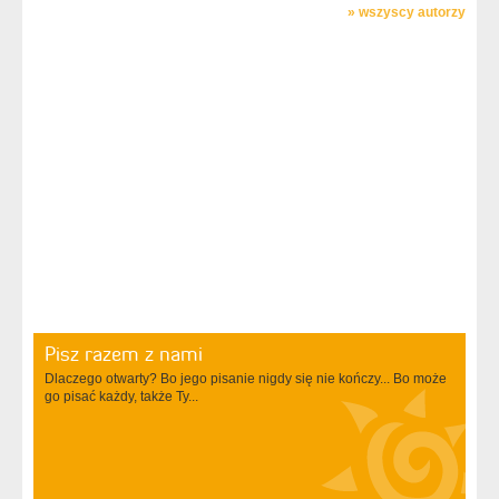
»
wszyscy autorzy
Pisz razem z nami
Dlaczego otwarty? Bo jego pisanie nigdy się nie kończy... Bo może
go pisać każdy, także Ty...