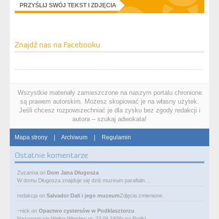
PRZYŚLIJ SWÓJ TEKST I ZDJĘCIA
Znajdź nas na Facebooku
Wszystkie materiały zamieszczone na naszym portalu chronione
są prawem autorskim. Możesz skopiować je na własny użytek.
Jeśli chcesz rozpowszechniać je dla zysku bez zgody redakcji i
autora – szukaj adwokata!
Mapa strony
|
Archiwum
|
Regulamin
Ostatnie komentarze
Zuzanna
on
Dom Jana Długosza
W domu Długosza znajduje się dziś muzeum parafialn…
redakcja
on
Salvador Dali i jego muzeum
Zdjęcia zmienione.
~nick
on
Opactwo cystersów w Podklasztorzu
Nazywam się Wełpa Wiesław ur. 23 06 1936r na Podkl…